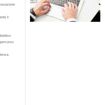
nnovazione
nte il
biettivo
n percorso
stenza