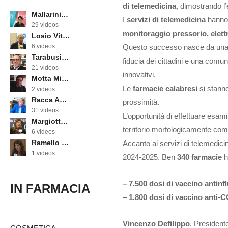
di telemedicina
, dimostrando l’
Mallarini Erika
I
servizi di telemedicina
hanno 
29 videos
monitoraggio pressorio, elet
Losio Vittorino
Questo successo nasce da una co
6 videos
Tarabusi Marcello
fiducia dei cittadini e una comu
21 videos
innovativi.
Motta Michele
Le
farmacie calabresi
si stanno
2 videos
Racca Annarosa
prossimità.
31 videos
L’opportunità di effettuare esam
Margiotta Angela
territorio morfologicamente co
6 videos
Ramello Cinzia
Accanto ai servizi di telemedic
1 videos
2024-2025. Ben
340 farmacie
h
– 7.500 dosi di vaccino antinf
IN FARMACIA
– 1.800 dosi di vaccino anti-
Vincenzo Defilippo
, President