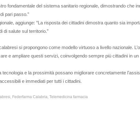
stro fondamentale del sistema sanitario regionale, dimostrando che i
i pari passo.”
ionale, aggiunge: “La risposta dei cittadini dimostra quanto sia importa
di salute sul territorio.”
 calabresi si propongono come modello virtuoso a livello nazionale. L’o
rzare e ampliare questi servizi, coinvolgendo sempre più cittadini in u
 tecnologia e la prossimità possano migliorare concretamente l’assi
ccessibili e immediati per tutti i cittadini.
abresi
Federfarma Calabria
Telemedicina farmacia