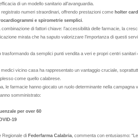
efficacia di un modello sanitario all’avanguardia.
registrato numeri straordinari, offrendo prestazioni come
holter card
trocardiogrammi e spirometrie semplici
.
mbinazione di fattori chiave: l’accessibilità delle farmacie, la cres
nicazione mirata che ha saputo valorizzare l’importanza di questi servi
 trasformando da semplici punti vendita a veri e propri centri sanitari 
i medici vicino casa ha rappresentato un vantaggio cruciale, soprattutt
mplesso come quello calabrese.
ina, le farmacie hanno giocato un ruolo determinante nella campagna 
anno somministrato:
luenzale per over 60
COVID-19
e Regionale di
Federfarma Calabria
, commenta con entusiasmo: “Le