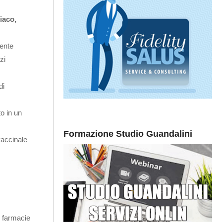
iaco,
cente
zi
di
o in un
Formazione Studio Guandalini
vaccinale
 farmacie