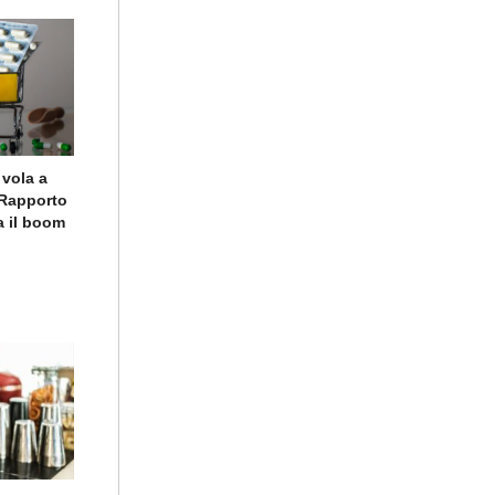
 vola a
o Rapporto
a il boom