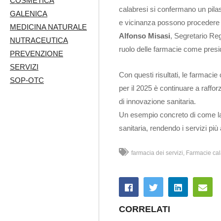
COSMETICA
calabresi si confermano un pila
GALENICA
e vicinanza possono procedere d
MEDICINA NATURALE
Alfonso Misasi
, Segretario Reg
NUTRACEUTICA
ruolo delle farmacie come presidi 
PREVENZIONE
SERVIZI
Con questi risultati, le farmacie
SOP-OTC
per il 2025 è continuare a raffo
di innovazione sanitaria.
Un esempio concreto di come la
sanitaria, rendendo i servizi più a
farmacia dei servizi
Farmacie cal
CORRELATI