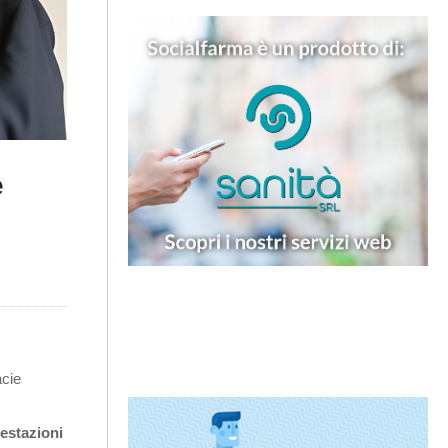
e
acie
estazioni