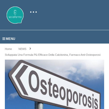
MENU
Home
NEWS
Sviluppata Una Formula Più Efficace Della Calcitonina, Farmaco Anti-Osteoporosi