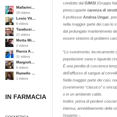
condotto dal
GIMSI
(Gruppo Ital
Mallarini Erika
preoccupante
carenza di strut
29 videos
Il professor
Andrea Ungar
, pr
Losio Vittorino
nella maggior parte dei casi lo
6 videos
Tarabusi Marcello
dal prolungato mantenimento dell
21 videos
essere sintomo di problemi cardi
Motta Michele
2 videos
Racca Annarosa
“
Lo svenimento, tecnicamente 
31 videos
popolazione sana e riguarda circ
Margiotta Angela
È una perdita di coscienza temp
6 videos
dell’afflusso di sangue al cervel
Ramello Cinzia
1 videos
Nella maggior parte dei casi, no
(svenimento “classico” o sincope
o in un ambiente caldo.
IN FARMACIA
Inoltre, prima di perdere cosci
intensa, annebbiamento della vist
l’esperto -.