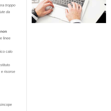
era troppo
dute da
e non
e linee
tico calo
stituto
 e risorse
 sincope