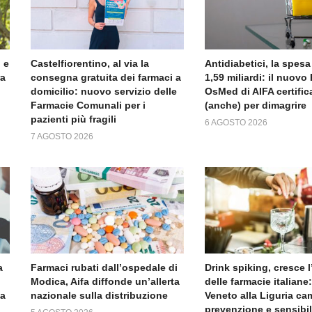
 e
Castelfiorentino, al via la
Antidiabetici, la spesa
ra
consegna gratuita dei farmaci a
1,59 miliardi: il nuov
domicilio: nuovo servizio delle
OsMed di AIFA certific
Farmacie Comunali per i
(anche) per dimagrire
pazienti più fragili
6 AGOSTO 2026
7 AGOSTO 2026
a
Farmaci rubati dall’ospedale di
Drink spiking, cresce 
Modica, Aifa diffonde un’allerta
delle farmacie italiane:
da
nazionale sulla distribuzione
Veneto alla Liguria c
prevenzione e sensibi