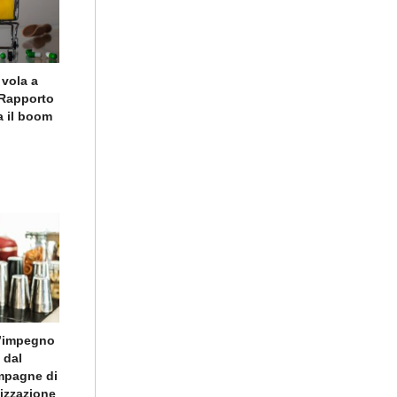
 vola a
o Rapporto
a il boom
l’impegno
 dal
ampagne di
lizzazione