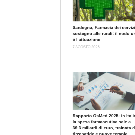
Sardegna, Farmacia dei servizi
sostegno alle rurali: il nodo o
è l’attuazione
7 AGOSTO 2026
Rapporto OsMed 2025: in Itali
la spesa farmaceutica sale a
39,3 miliardi di euro, trainata 
tirzepatide e nuove terapie