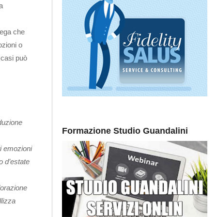
a
piega che
zioni o
 casi può
duzione
Formazione Studio Guandalini
ti emozioni
o d’estate
dorazione
llizza