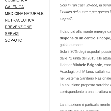
COSMETICA
Solo in rari casi, invece, la pe
GALENICA
il battito del cuore e per questo
MEDICINA NATURALE
segnali
”.
NUTRACEUTICA
PREVENZIONE
Il dato più allarmante emerge da
SERVIZI
dispone di un centro sincope
SOP-OTC
guida europee.
Solo il 30% degli ospedali possie
dalle 72 unità del 2019 alle attual
Il dottor
Michele Brignole
, coo
Auxologico di Milano, sottolinea
nel Sistema Sanitario Nazionale
La soluzione proposta sarebbe q
corrispondente a una struttura o
La situazione è particolarmente