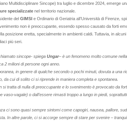
iano Multidisciplinare Sincope) tra luglio e dicembre 2024, emerge un
ture specializzate
nel territorio nazionale.
esidente del
GIMSI
e Ordinario di Geriatria all’Università di Firenze, s
 svenimento non è preoccupante, essendo spesso causato da forti emo
a posizione eretta, specialmente in ambienti caldi. Tuttavia, in alcuni
aci più seri.
chiamato sincope- spiega
Ungar
– è un fenomeno molto comune nella
a 2 milioni di persone ogni anno.
oranea, in genere di qualche secondo o pochi minuti, dovuta a una ri
lo, da cui di solito ci si riprende in maniera completa e spontanea.
n si tratta di nulla di preoccupante e lo svenimento è provocato da for
 vaso-vagale) o dall’essere rimasti troppo a lungo in piedi, soprattutt
enza ci sono quasi sempre sintomi come capogiri, nausea, pallore, su
a. In altre parole, ci si accorge sempre di stare per svenire – tranqui