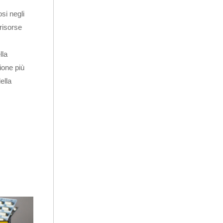
si negli
risorse
lla
zione più
ella