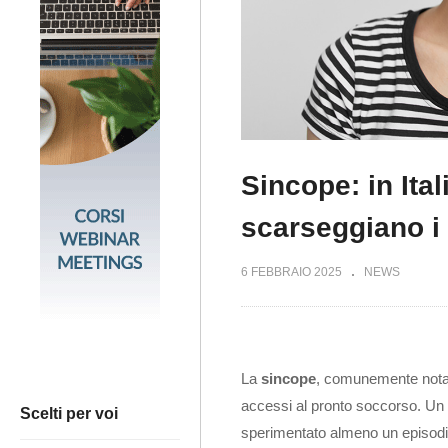
Sincope: in Ital
scarseggiano i 
6 FEBBRAIO 2025
NEWS
La
sincope
, comunemente nota c
accessi al pronto soccorso. Un 
Scelti per voi
sperimentato almeno un episodio