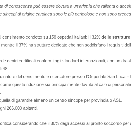
rdita di conoscenza può essere dovuta a un’aritmia che rallenta o accel
 le sincopi di origine cardiaca sono le più pericolose e non sono prece
l censimento condotto su 158 ospedali italiani:
il 32% delle struttur
, mentre il 37% ha strutture dedicate che non soddisfano i requisiti dell
de centri certificati conformi agli standard internazionali, con un dras
i 48.
rdinatore del censimento e ricercatore presso l’Ospedale San Luca – I
 come questa riduzione sia principalmente dovuta al calo di personale
.
uella di garantire almeno un centro sincope per provincia o ASL,
gni 266.000 abitanti.
 critica considerando che il 30% degli accessi al pronto soccorso per