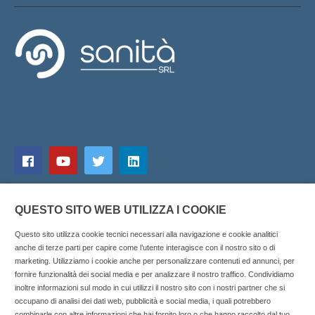
QUESTO SITO WEB UTILIZZA I COOKIE
Questo sito utilizza cookie tecnici necessari alla navigazione e cookie analitici
anche di terze parti per capire come l’utente interagisce con il nostro sito o di
marketing. Utilizziamo i cookie anche per personalizzare contenuti ed annunci, per
fornire funzionalità dei social media e per analizzare il nostro traffico. Condividiamo
inoltre informazioni sul modo in cui utilizzi il nostro sito con i nostri partner che si
Copyright © 2025 SOCIALFARMA - La piattaforma web per i
occupano di analisi dei dati web, pubblicità e social media, i quali potrebbero
combinarle con altre informazioni che hai fornito loro o che hanno raccolto dal tuo