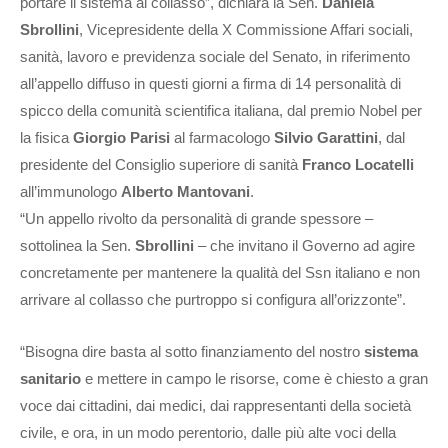
portare il sistema al collasso”, dichiara la Sen.
Daniela
Sbrollini
, Vicepresidente della X Commissione Affari sociali,
sanità, lavoro e previdenza sociale del Senato, in riferimento
all’appello diffuso in questi giorni a firma di 14 personalità di
spicco della comunità scientifica italiana, dal premio Nobel per
la fisica
Giorgio Parisi
al farmacologo
Silvio Garattini
, dal
presidente del Consiglio superiore di sanità
Franco Locatelli
all’immunologo
Alberto Mantovani
.
“Un appello rivolto da personalità di grande spessore –
sottolinea la Sen.
Sbrollini
– che invitano il Governo ad agire
concretamente per mantenere la qualità del Ssn italiano e non
arrivare al collasso che purtroppo si configura all’orizzonte”.
“Bisogna dire basta al sotto finanziamento del nostro
sistema
sanitario
e mettere in campo le risorse, come è chiesto a gran
voce dai cittadini, dai medici, dai rappresentanti della società
civile, e ora, in un modo perentorio, dalle più alte voci della