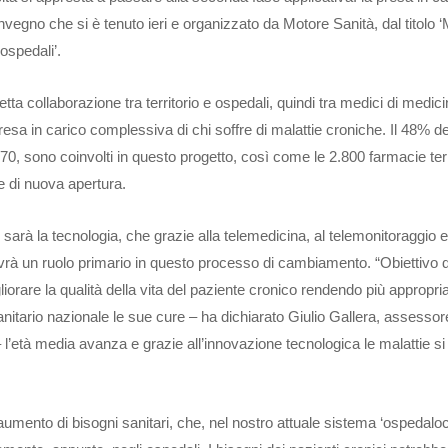
nvegno che si è tenuto ieri e organizzato da Motore Sanità, dal titolo 
 ospedali’.
tta collaborazione tra territorio e ospedali, quindi tra medici di medic
resa in carico complessiva di chi soffre di malattie croniche. Il 48% de
0, sono coinvolti in questo progetto, così come le 2.800 farmacie terri
e di nuova apertura.
e sarà la tecnologia, che grazie alla telemedicina, al telemonitoraggio e
 avrà un ruolo primario in questo processo di cambiamento. “Obiettivo d
gliorare la qualità della vita del paziente cronico rendendo più appropri
sanitario nazionale le sue cure – ha dichiarato Giulio Gallera, assessor
’età media avanza e grazie all’innovazione tecnologica le malattie si
umento di bisogni sanitari, che, nel nostro attuale sistema ‘ospedaloc