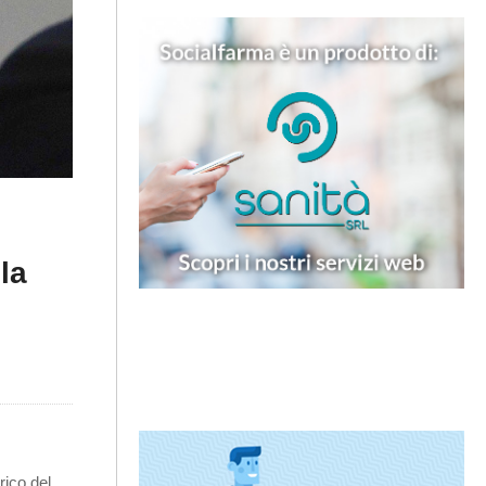
la
rico del