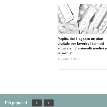
Puglia, dal 3 agosto un alert
digitale per favorire i farmaci
equivalenti: coinvolti medici e
farmacisti
4 AGOSTO 2026
Più popolari