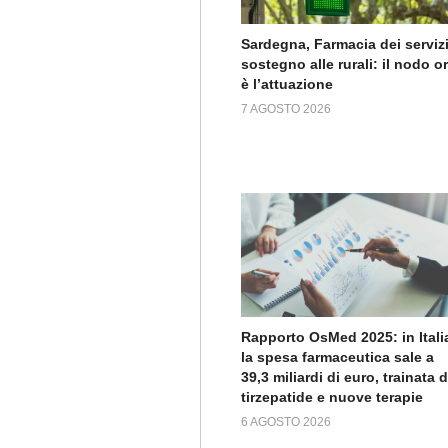
Sardegna, Farmacia dei servizi
sostegno alle rurali: il nodo o
è l’attuazione
7 AGOSTO 2026
Rapporto OsMed 2025: in Itali
la spesa farmaceutica sale a
39,3 miliardi di euro, trainata 
tirzepatide e nuove terapie
6 AGOSTO 2026