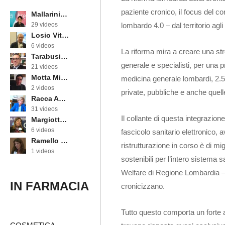
paziente cronico, il focus del co
Mallarini Erika
lombardo 4.0 – dal territorio agli
29 videos
Losio Vittorino
6 videos
La riforma mira a creare una stre
Tarabusi Marcello
generale e specialisti, per una p
21 videos
Motta Michele
medicina generale lombardi, 2.57
2 videos
private, pubbliche e anche quell
Racca Annarosa
31 videos
Il collante di questa integrazion
Margiotta Angela
6 videos
fascicolo sanitario elettronico,
Ramello Cinzia
ristrutturazione in corso è di mi
1 videos
sostenibili per l’intero sistema 
Welfare di Regione Lombardia – l
IN FARMACIA
cronicizzano.
Tutto questo comporta un forte a