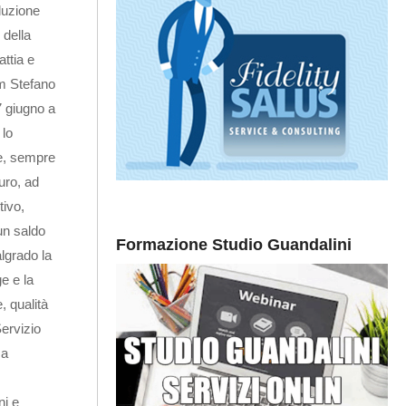
iduzione
 della
ttia e
om Stefano
7 giugno a
 lo
le, sempre
euro, ad
tivo,
un saldo
Formazione Studio Guandalini
algrado la
e e la
, qualità
Servizio
sa
ni e