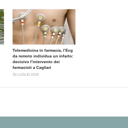
Telemedicina in farmacia, l’Ecg
da remoto individua un infarto:
decisivo l’intervento dei
farmacisti a Cagliari
30 LUGLIO 2026