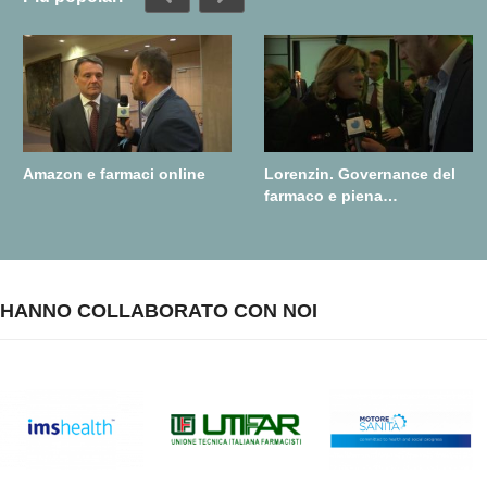
Amazon e farmaci online
Lorenzin. Governance del
farmaco e piena
realizzazione della farmacia
dei servizi
HANNO COLLABORATO CON NOI