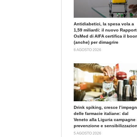
Antidiabetici, la spesa vola a
1,59 miliardi: il nuovo Rappor
OsMed di AIFA certifica il boo
(anche) per dimagrire
6 AGOSTO 2026
Drink spiking, cresce l’impeg
delle farmacie italiane: dal
Veneto alla Liguria campagne 
prevenzione e sensibilizzazio
5 AGOSTO 2026