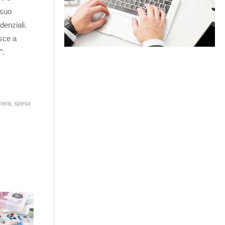
 suo
denziali.
esce a
”.
iera
spesa