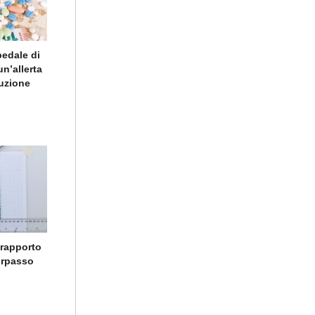
pedale di
un’allerta
buzione
 rapporto
sorpasso