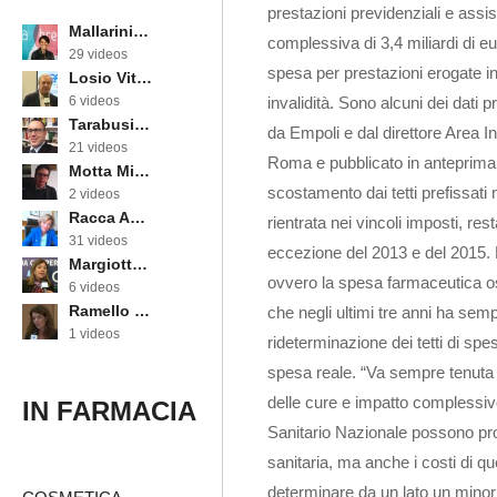
prestazioni previdenziali e assist
Mallarini Erika
complessiva di 3,4 miliardi di eu
29 videos
spesa per prestazioni erogate in
Losio Vittorino
invalidità. Sono alcuni dei dati 
6 videos
Tarabusi Marcello
da Empoli e dal direttore Area 
21 videos
Roma e pubblicato in anteprima 
Motta Michele
scostamento dai tetti prefissati
2 videos
Racca Annarosa
rientrata nei vincoli imposti, re
31 videos
eccezione del 2013 e del 2015. 
Margiotta Angela
ovvero la spesa farmaceutica os
6 videos
Ramello Cinzia
che negli ultimi tre anni ha semp
1 videos
rideterminazione dei tetti di sp
spesa reale. “Va sempre tenuta a
delle cure e impatto complessivo
IN FARMACIA
Sanitario Nazionale possono prod
sanitaria, ma anche i costi di q
determinare da un lato un minor 