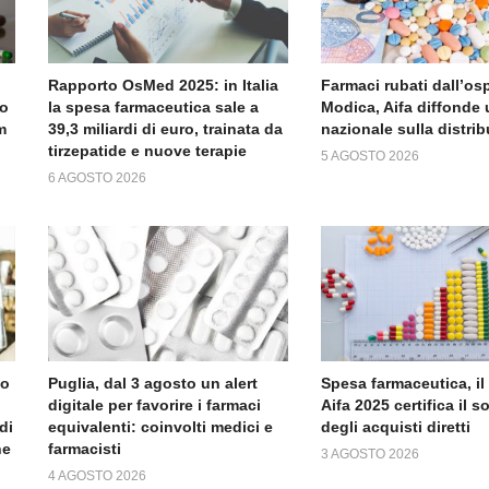
Rapporto OsMed 2025: in Italia
Farmaci rubati dall’os
to
la spesa farmaceutica sale a
Modica, Aifa diffonde 
m
39,3 miliardi di euro, trainata da
nazionale sulla distri
tirzepatide e nuove terapie
5 AGOSTO 2026
6 AGOSTO 2026
no
Puglia, dal 3 agosto un alert
Spesa farmaceutica, il
digitale per favorire i farmaci
Aifa 2025 certifica il 
di
equivalenti: coinvolti medici e
degli acquisti diretti
ne
farmacisti
3 AGOSTO 2026
4 AGOSTO 2026