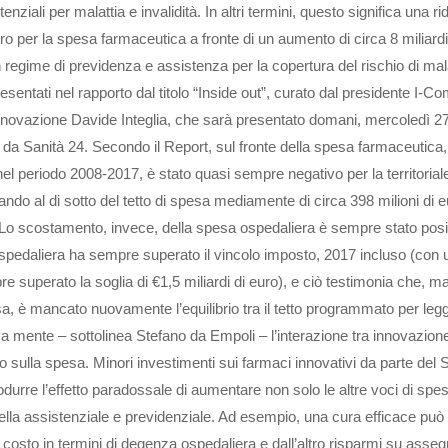
enziali per malattia e invalidità. In altri termini, questo significa una r
ro per la spesa farmaceutica a fronte di un aumento di circa 8 miliardi
 regime di previdenza e assistenza per la copertura del rischio di mala
presentati nel rapporto dal titolo “Inside out”, curato dal presidente I-C
Innovazione Davide Integlia, che sarà presentato domani, mercoledì 2
da Sanità 24. Secondo il Report, sul fronte della spesa farmaceutica,
 nel periodo 2008-2017, è stato quasi sempre negativo per la territoria
stando al di sotto del tetto di spesa mediamente di circa 398 milioni di 
Lo scostamento, invece, della spesa ospedaliera è sempre stato posi
pedaliera ha sempre superato il vincolo imposto, 2017 incluso (con 
re superato la soglia di €1,5 miliardi di euro), e ciò testimonia che, m
esa, è mancato nuovamente l’equilibrio tra il tetto programmato per legg
 mente – sottolinea Stefano da Empoli – l’interazione tra innovazione
 sulla spesa. Minori investimenti sui farmaci innovativi da parte del 
urre l’effetto paradossale di aumentare non solo le altre voci di spe
uella assistenziale e previdenziale. Ad esempio, una cura efficace può
costo in termini di degenza ospedaliera e dall’altro risparmi su asseg