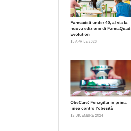
Farmacisti under 40, al via la
nuova edizione di FarmaQuadr
Evolution
15 APRILE 2026
ObeCare: Fenagifar in prima
linea contro l’obesità
12 DICEMBRE 2024