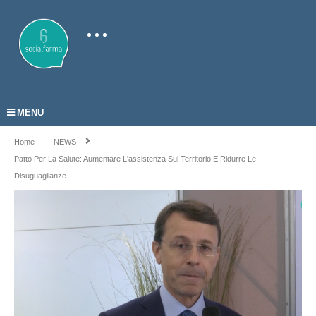
MENU
Home
NEWS
Patto Per La Salute: Aumentare L'assistenza Sul Territorio E Ridurre Le
Disuguaglianze