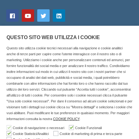
QUESTO SITO WEB UTILIZZA I COOKIE
Questo sito utilizza cookie tecnici necessari alla navigazione e cookie analitici
anche di terze parti per capire come l’utente interagisce con il nostro sito o di
marketing. Utilizziamo i cookie anche per personalizzare contenuti ed annunci, per
fornire funzionalità dei social media e per analizzare il nostro traffico. Condividiamo
inoltre informazioni sul modo in cui utilizzi il nostro sito con i nostri partner che si
Copyright © 2025 SOCIALFARMA - La piattaforma web per i
occupano di analisi dei dati web, pubblicità e social media, i quali potrebbero
combinarle con altre informazioni che hai fornito loro o che hanno raccolto dal tuo
professionisti della farmacia. Tutti i diritti riservati.
utilizzo dei loro servizi. Cliccando sul pulsante “Accetta tutti i cookie”, acconsentirai
Socialfarma.it è un marchio di Sanità S.r.l. Largo San
all’utilizzo di tutti i cookie. Per consentire solo i cookie necessari clicca il pulsante
"Usa solo cookie necessari". Per dare il consenso ad alcuni cookie selezionati e per
Francesco, 19 - 73041 Carmiano (LE) - Tel: 0832.093720 Cell:
visionare tutti i dettagli sui cookie clicca su "Mostra dettagli" e seleziona i cookie che
3276346536 Cell: 3297281965 - P.iva: 04571460759 - Rea: LE-
vuoi abilitare. Puoi modificare le tue preferenze in qualsiasi momento. Per maggiori
302152 Iscritta al n° 1 del Registro della Stampa del Tribunale
informazioni consulta la nostra
COOKIE POLICY
.
di Lecce il 15/01/2015.
Cookie di navigazione o necessari
Cookie Funzionali
Cookie Statistici/Analitici
Cookie di marketing di prima e terza parte
Nell'anno 2018 sono stati erogati €3.147,62 da Invitalia a saldo