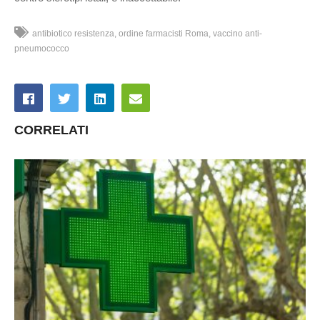
antibiotico resistenza
ordine farmacisti Roma
vaccino anti-
pneumococco
CORRELATI