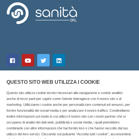
QUESTO SITO WEB UTILIZZA I COOKIE
Questo sito utilizza cookie tecnici necessari alla navigazione e cookie analitici
anche di terze parti per capire come l’utente interagisce con il nostro sito o di
marketing. Utilizziamo i cookie anche per personalizzare contenuti ed annunci, per
fornire funzionalità dei social media e per analizzare il nostro traffico. Condividiamo
inoltre informazioni sul modo in cui utilizzi il nostro sito con i nostri partner che si
Copyright © 2025 SOCIALFARMA - La piattaforma web per i
occupano di analisi dei dati web, pubblicità e social media, i quali potrebbero
combinarle con altre informazioni che hai fornito loro o che hanno raccolto dal tuo
professionisti della farmacia. Tutti i diritti riservati.
utilizzo dei loro servizi. Cliccando sul pulsante “Accetta tutti i cookie”, acconsentirai
Socialfarma.it è un marchio di Sanità S.r.l. Largo San