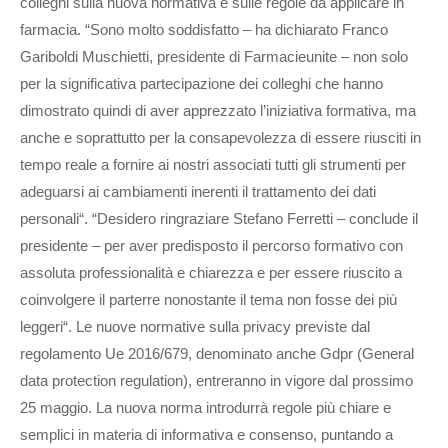
colleghi sulla nuova normativa e sulle regole da applicare in
farmacia. “Sono molto soddisfatto – ha dichiarato Franco
Gariboldi Muschietti, presidente di Farmacieunite – non solo
per la significativa partecipazione dei colleghi che hanno
dimostrato quindi di aver apprezzato l’iniziativa formativa, ma
anche e soprattutto per la consapevolezza di essere riusciti in
tempo reale a fornire ai nostri associati tutti gli strumenti per
adeguarsi ai cambiamenti inerenti il trattamento dei dati
personali“. “Desidero ringraziare Stefano Ferretti – conclude il
presidente – per aver predisposto il percorso formativo con
assoluta professionalità e chiarezza e per essere riuscito a
coinvolgere il parterre nonostante il tema non fosse dei più
leggeri“. Le nuove normative sulla privacy previste dal
regolamento Ue 2016/679, denominato anche Gdpr (General
data protection regulation), entreranno in vigore dal prossimo
25 maggio. La nuova norma introdurrà regole più chiare e
semplici in materia di informativa e consenso, puntando a