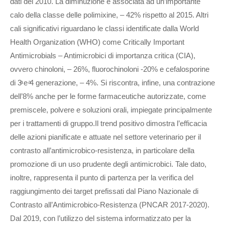
dati del 2010. La diminuzione è associata ad un’importante
calo della classe delle polimixine, – 42% rispetto al 2015. Altri
cali significativi riguardano le classi identificate dalla World
Health Organization (WHO) come Critically Important
Antimicrobials – Antimicrobici di importanza critica (CIA),
ovvero chinoloni, – 26%, fluorochinoloni -20% e cefalosporine
di 3ͣ e ͣ4 generazione, – 4%. Si riscontra, infine, una contrazione
dell’8% anche per le forme farmaceutiche autorizzate, come
premiscele, polvere e soluzioni orali, impiegate principalmente
per i trattamenti di gruppo.Il trend positivo dimostra l’efficacia
delle azioni pianificate e attuate nel settore veterinario per il
contrasto all’antimicrobico-resistenza, in particolare della
promozione di un uso prudente degli antimicrobici. Tale dato,
inoltre, rappresenta il punto di partenza per la verifica del
raggiungimento dei target prefissati dal Piano Nazionale di
Contrasto all’Antimicrobico-Resistenza (PNCAR 2017-2020).
Dal 2019, con l’utilizzo del sistema informatizzato per la