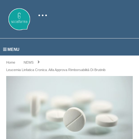
MENU
Home
NEWS
Leucemia Linfatica Cronica. Aifa Approva Rimborsabilità Di Brutinib