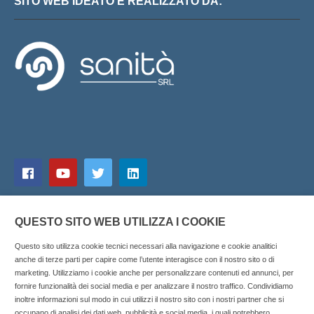
SITO WEB IDEATO E REALIZZATO DA:
QUESTO SITO WEB UTILIZZA I COOKIE
Questo sito utilizza cookie tecnici necessari alla navigazione e cookie analitici
anche di terze parti per capire come l’utente interagisce con il nostro sito o di
marketing. Utilizziamo i cookie anche per personalizzare contenuti ed annunci, per
fornire funzionalità dei social media e per analizzare il nostro traffico. Condividiamo
inoltre informazioni sul modo in cui utilizzi il nostro sito con i nostri partner che si
Copyright © 2025 SOCIALFARMA - La piattaforma web per i
occupano di analisi dei dati web, pubblicità e social media, i quali potrebbero