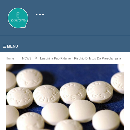
MENU
Home
NEWS
L’aspirina Può Ridurre Il Rischio Di Ictus Da Preeclampsia