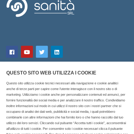
QUESTO SITO WEB UTILIZZA I COOKIE
Questo sito utilizza cookie tecnici necessari alla navigazione e cookie analitici
anche di terze parti per capire come l’utente interagisce con il nostro sito o di
marketing. Utilizziamo i cookie anche per personalizzare contenuti ed annunci, per
fornire funzionalità dei social media e per analizzare il nostro traffico. Condividiamo
inoltre informazioni sul modo in cui utilizzi il nostro sito con i nostri partner che si
Copyright © 2025 SOCIALFARMA - La piattaforma web per i
occupano di analisi dei dati web, pubblicità e social media, i quali potrebbero
combinarle con altre informazioni che hai fornito loro o che hanno raccolto dal tuo
professionisti della farmacia. Tutti i diritti riservati.
utilizzo dei loro servizi. Cliccando sul pulsante “Accetta tutti i cookie”, acconsentirai
Socialfarma.it è un marchio di Sanità S.r.l. Largo San
all’utilizzo di tutti i cookie. Per consentire solo i cookie necessari clicca il pulsante