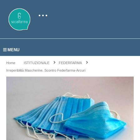
MENU
Home
ISTITUZIONALE
FEDERFARMA
Irreperibilità Mascherine. Scontro Federfarma-Arcuri