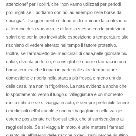
attenzione” per i colliri, che “non vanno utilizzati per periodi
prolungati se li portiamo con noi ad esempio nelle borse da
spiaggia”. Il suggerimento è dunque di eliminare la confezione
al termine della vacanza, e di fare lo stesso con le protezioni
solari che per la loro inevitabile esposizione a temperature alte
rischiano di vedere alterato nel tempo il fattore protettivo.
Inoltre, se l’armadietto dei medicinali di casa,nelle giornate più
calde, diventa un forno, è consigliabile riporre i farmaci in una
borsa termica che li ripari in parte dalle altre temperature
domestiche e riporla nella stanza più fresca e meno umida
della casa, ma non in frigorifero. La nota evidenzia anche che
lo spostamento verso il luogo di villeggiatura è un momento
molto critico e se si viaggia in auto, è sempre preferibile tenere
i medicinali nell’abitacolo e non nel bagagliaio o nelle valigie
esterne posizionate nei box sul tetto, che si surriscaldano ai
raggi del sole. Se si viaggia in moto, è utile mettere i farmaci
quanto più all’interno delle sacche o degli zaini perché risultino