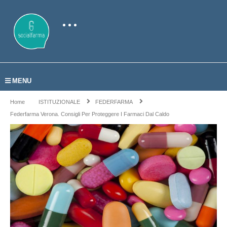
MENU
Home
ISTITUZIONALE
FEDERFARMA
Federfarma Verona. Consigli Per Proteggere I Farmaci Dal Caldo