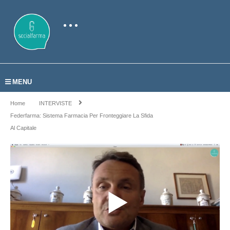
MENU
Home
INTERVISTE
Federfarma: Sistema Farmacia Per Fronteggiare La Sfida
Al Capitale