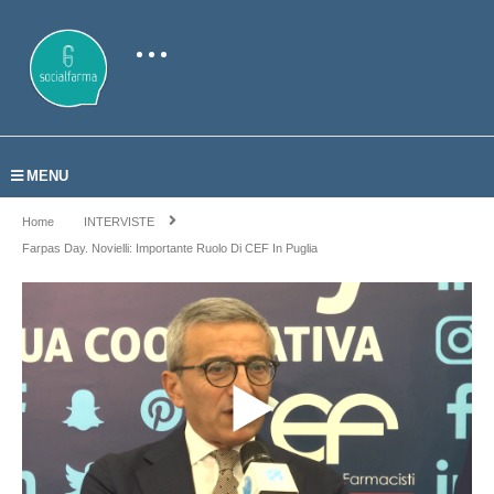
MENU
Home
INTERVISTE
Farpas Day. Novielli: Importante Ruolo Di CEF In Puglia