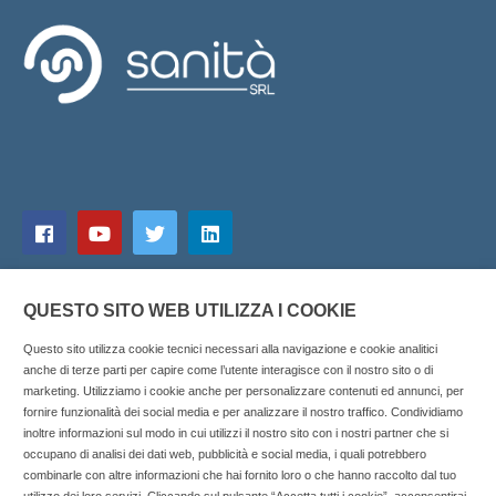
QUESTO SITO WEB UTILIZZA I COOKIE
Questo sito utilizza cookie tecnici necessari alla navigazione e cookie analitici
anche di terze parti per capire come l’utente interagisce con il nostro sito o di
marketing. Utilizziamo i cookie anche per personalizzare contenuti ed annunci, per
fornire funzionalità dei social media e per analizzare il nostro traffico. Condividiamo
inoltre informazioni sul modo in cui utilizzi il nostro sito con i nostri partner che si
Copyright © 2025 SOCIALFARMA - La piattaforma web per i
occupano di analisi dei dati web, pubblicità e social media, i quali potrebbero
combinarle con altre informazioni che hai fornito loro o che hanno raccolto dal tuo
professionisti della farmacia. Tutti i diritti riservati.