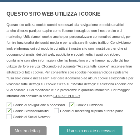
QUESTO SITO WEB UTILIZZA I COOKIE
Questo sito utilizza cookie tecnici necessari alla navigazione e cookie analitici
anche di terze parti per capire come l’utente interagisce con il nostro sito o di
marketing. Utilizziamo i cookie anche per personalizzare contenuti ed annunci, per
fornire funzionalità dei social media e per analizzare il nostro traffico. Condividiamo
inoltre informazioni sul modo in cui utilizzi il nostro sito con i nostri partner che si
Copyright © 2025 SOCIALFARMA - La piattaforma web per i
occupano di analisi dei dati web, pubblicità e social media, i quali potrebbero
combinarle con altre informazioni che hai fornito loro o che hanno raccolto dal tuo
professionisti della farmacia. Tutti i diritti riservati.
utilizzo dei loro servizi. Cliccando sul pulsante “Accetta tutti i cookie”, acconsentirai
Socialfarma.it è un marchio di Sanità S.r.l. Largo San
all’utilizzo di tutti i cookie. Per consentire solo i cookie necessari clicca il pulsante
"Usa solo cookie necessari". Per dare il consenso ad alcuni cookie selezionati e per
Francesco, 19 - 73041 Carmiano (LE) - Tel: 0832.093720 Cell:
visionare tutti i dettagli sui cookie clicca su "Mostra dettagli" e seleziona i cookie che
3276346536 Cell: 3297281965 - P.iva: 04571460759 - Rea: LE-
vuoi abilitare. Puoi modificare le tue preferenze in qualsiasi momento. Per maggiori
302152 Iscritta al n° 1 del Registro della Stampa del Tribunale
informazioni consulta la nostra
COOKIE POLICY
.
di Lecce il 15/01/2015.
Cookie di navigazione o necessari
Cookie Funzionali
Cookie Statistici/Analitici
Cookie di marketing di prima e terza parte
Nell'anno 2018 sono stati erogati €3.147,62 da Invitalia a saldo
Cookie di Social Network
agevolazione n.ID. 8277689 (D.M. 6/3/2013 tit. II-tit. III) del
19/03/2014
Mostra dettagli
Usa solo cookie necessari