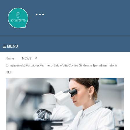
MENU
Home
NEWS
Emapalumab: Funziona Farmaco Salva-Vita Contro Sindrome Iperinfiammatoria
HLH