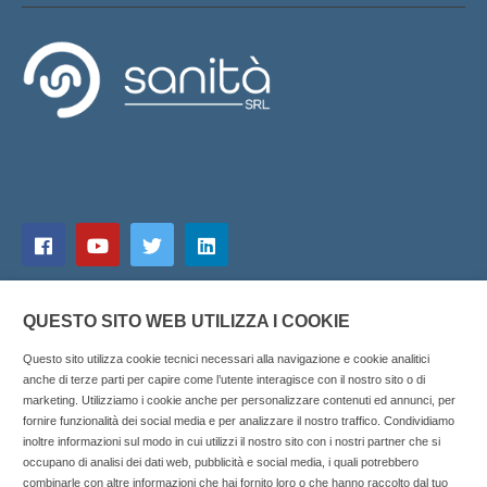
QUESTO SITO WEB UTILIZZA I COOKIE
Questo sito utilizza cookie tecnici necessari alla navigazione e cookie analitici
anche di terze parti per capire come l’utente interagisce con il nostro sito o di
marketing. Utilizziamo i cookie anche per personalizzare contenuti ed annunci, per
fornire funzionalità dei social media e per analizzare il nostro traffico. Condividiamo
inoltre informazioni sul modo in cui utilizzi il nostro sito con i nostri partner che si
Copyright © 2025 SOCIALFARMA - La piattaforma web per i
occupano di analisi dei dati web, pubblicità e social media, i quali potrebbero
combinarle con altre informazioni che hai fornito loro o che hanno raccolto dal tuo