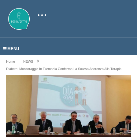
MENU
Home
NEWS
Diabete: Monitoraggio In Farmacia Conferma La Scarsa Aderenza Alla Terapia