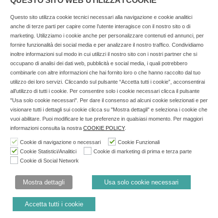
QUESTO SITO WEB UTILIZZA I COOKIE
Questo sito utilizza cookie tecnici necessari alla navigazione e cookie analitici
anche di terze parti per capire come l’utente interagisce con il nostro sito o di
marketing. Utilizziamo i cookie anche per personalizzare contenuti ed annunci, per
fornire funzionalità dei social media e per analizzare il nostro traffico. Condividiamo
inoltre informazioni sul modo in cui utilizzi il nostro sito con i nostri partner che si
Copyright © 2025 SOCIALFARMA - La piattaforma web per i
occupano di analisi dei dati web, pubblicità e social media, i quali potrebbero
combinarle con altre informazioni che hai fornito loro o che hanno raccolto dal tuo
professionisti della farmacia. Tutti i diritti riservati.
utilizzo dei loro servizi. Cliccando sul pulsante “Accetta tutti i cookie”, acconsentirai
Socialfarma.it è un marchio di Sanità S.r.l. Largo San
all’utilizzo di tutti i cookie. Per consentire solo i cookie necessari clicca il pulsante
"Usa solo cookie necessari". Per dare il consenso ad alcuni cookie selezionati e per
Francesco, 19 - 73041 Carmiano (LE) - Tel: 0832.093720 Cell:
visionare tutti i dettagli sui cookie clicca su "Mostra dettagli" e seleziona i cookie che
3276346536 Cell: 3297281965 - P.iva: 04571460759 - Rea: LE-
vuoi abilitare. Puoi modificare le tue preferenze in qualsiasi momento. Per maggiori
302152 Iscritta al n° 1 del Registro della Stampa del Tribunale
informazioni consulta la nostra
COOKIE POLICY
.
di Lecce il 15/01/2015.
Cookie di navigazione o necessari
Cookie Funzionali
Cookie Statistici/Analitici
Cookie di marketing di prima e terza parte
Nell'anno 2018 sono stati erogati €3.147,62 da Invitalia a saldo
Cookie di Social Network
agevolazione n.ID. 8277689 (D.M. 6/3/2013 tit. II-tit. III) del
19/03/2014
Mostra dettagli
Usa solo cookie necessari
Cookie Policy
Privacy Policy
Accetta tutti i cookie