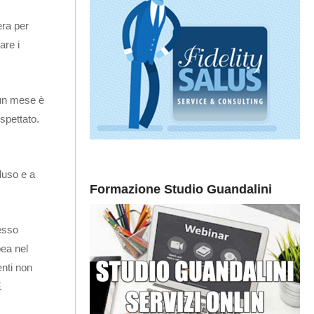
era per
are i
A un mese è
ospettato.
cluso e a
Formazione Studio Guandalini
cesso
pea nel
enti non
.