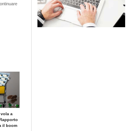
continuare
 vola a
o Rapporto
a il boom