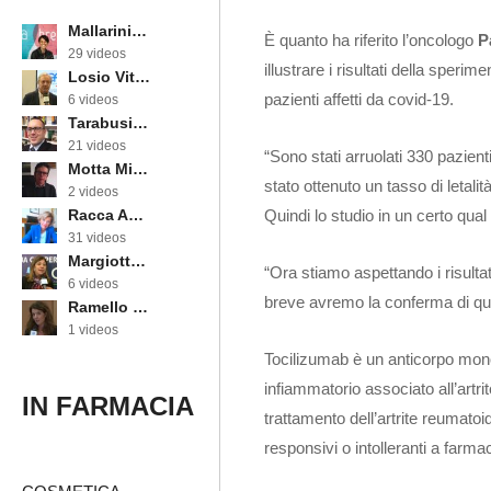
Mallarini Erika
È quanto ha riferito l’oncologo
P
29 videos
illustrare i risultati della sper
Losio Vittorino
pazienti affetti da covid-19.
6 videos
Tarabusi Marcello
21 videos
“Sono stati arruolati 330 pazienti
Motta Michele
stato ottenuto un tasso di letali
2 videos
Quindi lo studio in un certo qua
Racca Annarosa
31 videos
Margiotta Angela
“Ora stiamo aspettando i risultat
6 videos
breve avremo la conferma di que
Ramello Cinzia
1 videos
Tocilizumab è un anticorpo monoc
infiammatorio associato all’artr
IN FARMACIA
trattamento dell’artrite reumat
responsivi o intolleranti a farm