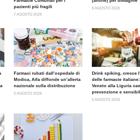
Farmacie Comunali per i
(anche) per dimagrire
pazienti più fragili
6 AGOSTO 2026
7 AGOSTO 2026
a
Farmaci rubati dall’ospedale di
Drink spiking, cresce 
Modica, Aifa diffonde un’allerta
delle farmacie italiane:
da
nazionale sulla distribuzione
Veneto alla Liguria c
prevenzione e sensibi
5 AGOSTO 2026
5 AGOSTO 2026