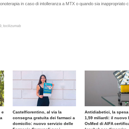
monoterapia in caso di intolleranza a MTX o quando sia inappropriato 
9
tocilizumab
 e
Castelfiorentino, al via la
Antidiabetici, la spesa
ra
consegna gratuita dei farmaci a
1,59 miliardi: il nuov
domicilio: nuovo servizio delle
OsMed di AIFA certific