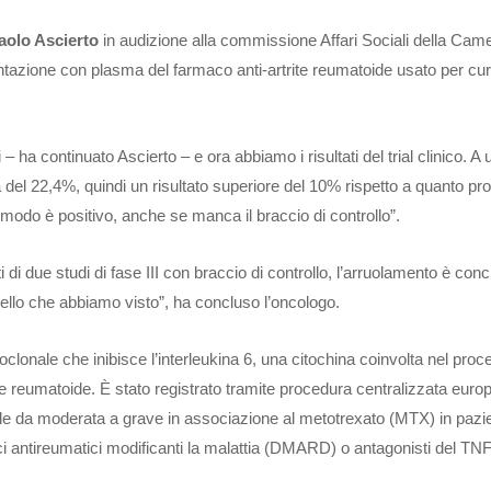
aolo Ascierto
in audizione alla commissione Affari Sociali della Cam
imentazione con plasma del farmaco anti-artrite reumatoide usato per cur
 – ha continuato Ascierto – e ora abbiamo i risultati del trial clinico. 
tà del 22,4%, quindi un risultato superiore del 10% rispetto a quanto pr
l modo è positivo, anche se manca il braccio di controllo”.
i di due studi di fase III con braccio di controllo, l’arruolamento è con
llo che abbiamo visto”, ha concluso l’oncologo.
lonale che inibisce l’interleukina 6, una citochina coinvolta nel pro
ite reumatoide. È stato registrato tramite procedura centralizzata euro
oide da moderata a grave in associazione al metotrexato (MTX) in pazi
aci antireumatici modificanti la malattia (DMARD) o antagonisti del TNF