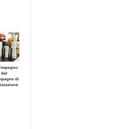
l’impegno
 dal
ampagne di
lizzazione