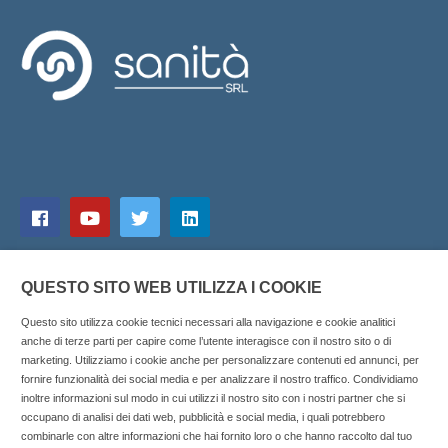
QUESTO SITO WEB UTILIZZA I COOKIE
Questo sito utilizza cookie tecnici necessari alla navigazione e cookie analitici
anche di terze parti per capire come l’utente interagisce con il nostro sito o di
marketing. Utilizziamo i cookie anche per personalizzare contenuti ed annunci, per
fornire funzionalità dei social media e per analizzare il nostro traffico. Condividiamo
inoltre informazioni sul modo in cui utilizzi il nostro sito con i nostri partner che si
Copyright © 2025 SOCIALFARMA - La piattaforma web per i
occupano di analisi dei dati web, pubblicità e social media, i quali potrebbero
combinarle con altre informazioni che hai fornito loro o che hanno raccolto dal tuo
professionisti della farmacia. Tutti i diritti riservati.