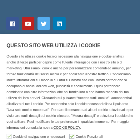
QUESTO SITO WEB UTILIZZA I COOKIE
Questo sito utilizza cookie tecnici necessari alla navigazione e cookie analitici
anche di terze parti per capire come l’utente interagisce con il nostro sito o di
marketing. Utilizziamo i cookie anche per personalizzare contenuti ed annunci, per
fornire funzionalità dei social media e per analizzare il nostro traffico. Condividiamo
inoltre informazioni sul modo in cui utilizzi il nostro sito con i nostri partner che si
Copyright © 2025 SOCIALFARMA - La piattaforma web per i
occupano di analisi dei dati web, pubblicità e social media, i quali potrebbero
combinarle con altre informazioni che hai fornito loro o che hanno raccolto dal tuo
professionisti della farmacia. Tutti i diritti riservati.
utilizzo dei loro servizi. Cliccando sul pulsante “Accetta tutti i cookie”, acconsentirai
Socialfarma.it è un marchio di Sanità S.r.l. Largo San
all’utilizzo di tutti i cookie. Per consentire solo i cookie necessari clicca il pulsante
"Usa solo cookie necessari". Per dare il consenso ad alcuni cookie selezionati e per
Francesco, 19 - 73041 Carmiano (LE) - Tel: 0832.093720 Cell:
visionare tutti i dettagli sui cookie clicca su "Mostra dettagli" e seleziona i cookie che
3276346536 Cell: 3297281965 - P.iva: 04571460759 - Rea: LE-
vuoi abilitare. Puoi modificare le tue preferenze in qualsiasi momento. Per maggiori
302152 Iscritta al n° 1 del Registro della Stampa del Tribunale
informazioni consulta la nostra
COOKIE POLICY
.
di Lecce il 15/01/2015.
Cookie di navigazione o necessari
Cookie Funzionali