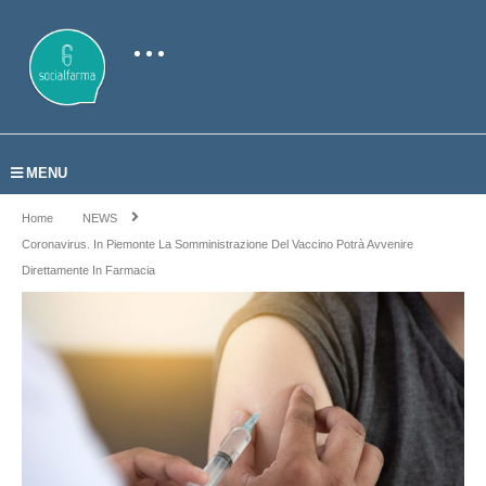
MENU
Home
NEWS
Coronavirus. In Piemonte La Somministrazione Del Vaccino Potrà Avvenire
Direttamente In Farmacia