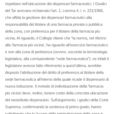
rispettare nell’ubicazione dei dispensari farmaceutici. I Giudici
del Tar avevano richiamato l’art. 1, comma 4, l. n. 221/1968,
che affida la gestione dei dispensari farmaceutici alla
responsabilità del titolare di una farmacia privata o pubblica
della zona, con preferenza per il titolare della farmacia più
vicina. Al riguardo, il Collegio ritiene che “la norma, nel riferirsi
alla ‘farmacia più vicina’, ha riguardo all’esercizio farmaceutico
e non alla zona di pertinenza (ovvero, secondo la terminologia
legislativa, alla corrispondente “sede farmaceutica”): se infatti il
legislatore avesse fatto riferimento a quest’ultima, avrebbe
disposto l’attribuzione del diritto di preferenza al titolare della
sede farmaceutica all’interno della quale ricade il dispensario di
nuova istituzione. Il metodo di individuazione della ‘farmacia
più vicina’ deve, inoltre, tenere conto della concreta ubicazione
del neoistituito dispensario. Sull’argomento, i giudici della Corte
Suprema, confermando la sentenza di primo grado, hanno
sottolineato che lo “scopo della perimetrazione della zona è