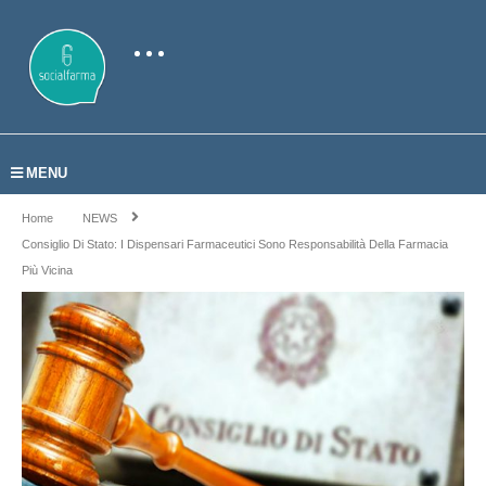
MENU
Home
NEWS
Consiglio Di Stato: I Dispensari Farmaceutici Sono Responsabilità Della Farmacia
Più Vicina