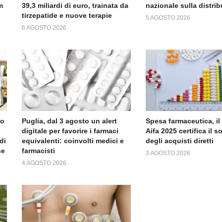
m
39,3 miliardi di euro, trainata da
nazionale sulla distri
tirzepatide e nuove terapie
5 AGOSTO 2026
6 AGOSTO 2026
no
Puglia, dal 3 agosto un alert
Spesa farmaceutica, il
digitale per favorire i farmaci
Aifa 2025 certifica il 
di
equivalenti: coinvolti medici e
degli acquisti diretti
ne
farmacisti
3 AGOSTO 2026
4 AGOSTO 2026