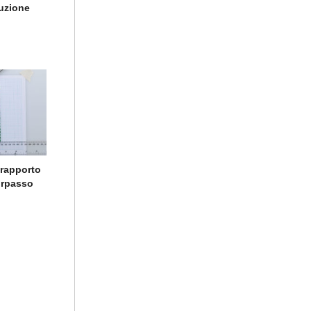
buzione
 rapporto
sorpasso