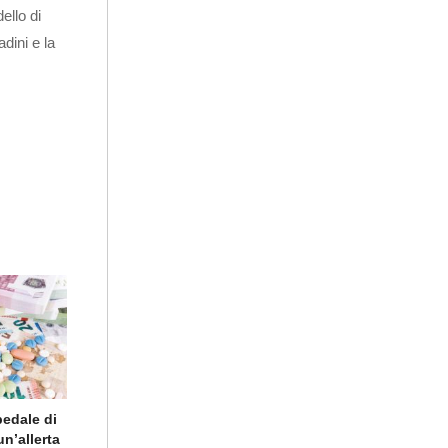
ello di
dini e la
pedale di
un’allerta