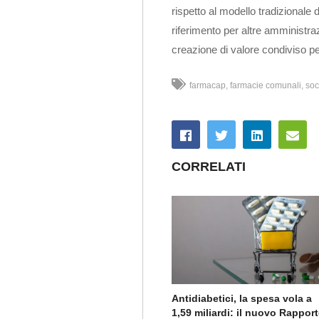
rispetto al modello tradizionale 
riferimento per altre amministra
creazione di valore condiviso per 
farmacap
farmacie comunali
soc
CORRELATI
Antidiabetici, la spesa vola a
1,59 miliardi: il nuovo Rappor