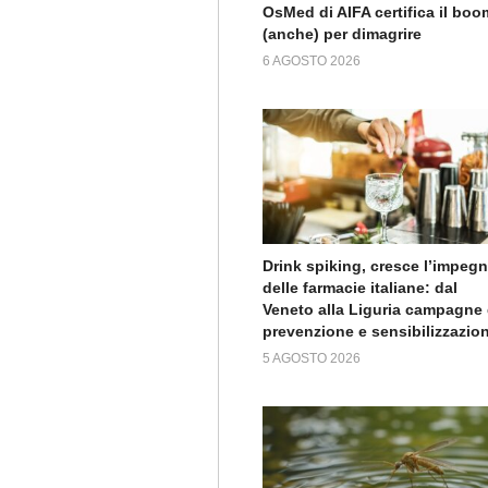
OsMed di AIFA certifica il boo
(anche) per dimagrire
6 AGOSTO 2026
Drink spiking, cresce l’impeg
delle farmacie italiane: dal
Veneto alla Liguria campagne 
prevenzione e sensibilizzazio
5 AGOSTO 2026