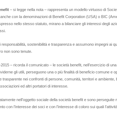
nefit
– si legge nella nota – rappresenta un modello virtuoso di Socie
o anche con la denominazioni di Benefit Corporation (USA) o BIC (Am
presso nello stesso statuto, mirano a bilanciare gli interessi degli azi
essi.
 responsabilità, sostenibilità e trasparenza e assumono impegni ai qua
cro non sono tenute.
2015 – ricorda il comunicato – le società benefit, nell’esercizio di una 
viderne gli utili, perseguono una o più finalità di beneficio comune e o
 trasparente nei confronti di persone, comunità, territori e ambiente, 
 associazioni ed altri portatori di interesse.
icatamente nell’oggetto sociale della società benefit e sono perseguite
o con l’interesse dei soci e con l’interesse di coloro sui quali l’attivit