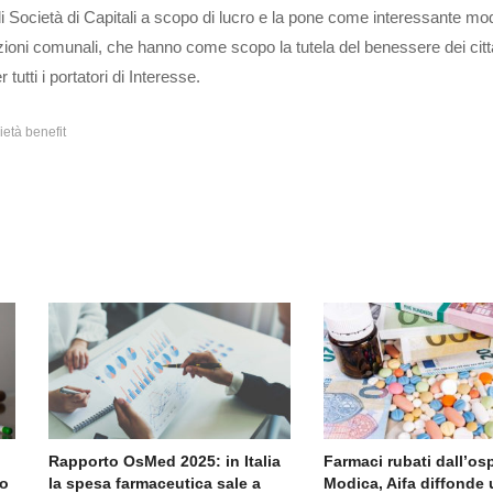
di Società di Capitali a scopo di lucro e la pone come interessante mod
zioni comunali, che hanno come scopo la tutela del benessere dei citta
tutti i portatori di Interesse.
ietà benefit
Rapporto OsMed 2025: in Italia
Farmaci rubati dall’os
to
la spesa farmaceutica sale a
Modica, Aifa diffonde 