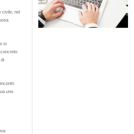
 civile, nel
tuosa
o si
o concreto
 di
incontri
dua uno
osa