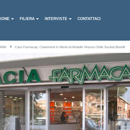
IONE
FILIERA
INTERVISTE
CONTATTACI
ARM
Caso Farmacap. Chiarimenti In Merito Al Modello Virtuoso Delle Società Benefit