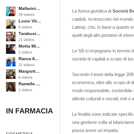
Mallarini Erika
La forma giuridica di
Società Be
29 videos
capitali, riconosciuto nel mond
Losio Vittorino
Latina), che, in base a quanto es
6 videos
Tarabusi Marcello
quelli degli altri portatori di inter
21 videos
Motta Michele
Le SB si impegnano in termini di
2 videos
società di capitali a scopo di lu
Racca Annarosa
31 videos
Margiotta Angela
Secondo il testo della legge 208-
6 videos
economica, oltre allo scopo di di
Ramello Cinzia
modo responsabile, sostenibile e
1 videos
attività culturali e sociali, enti e
IN FARMACIA
Le finalità sono indicate specif
una gestione volta al bilanciament
possa avere un impatto.