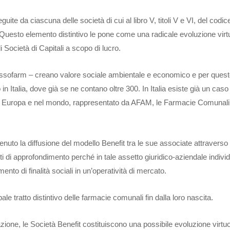
ite da ciascuna delle società di cui al libro V, titoli V e VI, del codice
na. Questo elemento distintivo le pone come una radicale evoluzione vir
i Società di Capitali a scopo di lucro.
 Assofarm – creano valore sociale ambientale e economico e per quest
n Italia, dove già se ne contano oltre 300. In Italia esiste già un cas
 in Europa e nel mondo, rappresentato da AFAM, le Farmacie Comunali
nuto la diffusione del modello Benefit tra le sue associate attraverso 
ti di approfondimento perché in tale assetto giuridico-aziendale indivi
ento di finalità sociali in un’operatività di mercato.
pale tratto distintivo delle farmacie comunali fin dalla loro nascita.
zione, le Società Benefit costituiscono una possibile evoluzione virtu