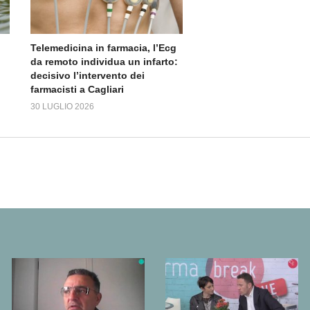
Telemedicina in farmacia, l’Ecg
da remoto individua un infarto:
decisivo l’intervento dei
farmacisti a Cagliari
30 LUGLIO 2026