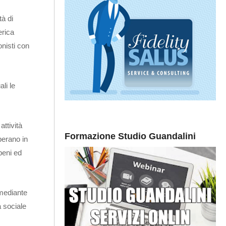
tà di
erica
onisti con
li le
attività
Formazione Studio Guandalini
perano in
beni ed
 mediante
à sociale