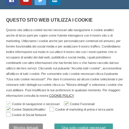
QUESTO SITO WEB UTILIZZA I COOKIE
Questo sito utilizza cookie tecnici necessari alla navigazione e cookie analitici
anche di terze parti per capire come l’utente interagisce con il nostro sito o di
marketing. Utilizziamo i cookie anche per personalizzare contenuti ed annunci, per
fornire funzionalità dei social media e per analizzare il nostro traffico. Condividiamo
inoltre informazioni sul modo in cui utilizzi il nostro sito con i nostri partner che si
Copyright © 2025 SOCIALFARMA - La piattaforma web per i
occupano di analisi dei dati web, pubblicità e social media, i quali potrebbero
combinarle con altre informazioni che hai fornito loro o che hanno raccolto dal tuo
professionisti della farmacia. Tutti i diritti riservati.
utilizzo dei loro servizi. Cliccando sul pulsante “Accetta tutti i cookie”, acconsentirai
Socialfarma.it è un marchio di Sanità S.r.l. Largo San
all’utilizzo di tutti i cookie. Per consentire solo i cookie necessari clicca il pulsante
"Usa solo cookie necessari". Per dare il consenso ad alcuni cookie selezionati e per
Francesco, 19 - 73041 Carmiano (LE) - Tel: 0832.093720 Cell:
visionare tutti i dettagli sui cookie clicca su "Mostra dettagli" e seleziona i cookie che
3276346536 Cell: 3297281965 - P.iva: 04571460759 - Rea: LE-
vuoi abilitare. Puoi modificare le tue preferenze in qualsiasi momento. Per maggiori
302152 Iscritta al n° 1 del Registro della Stampa del Tribunale
informazioni consulta la nostra
COOKIE POLICY
.
di Lecce il 15/01/2015.
Cookie di navigazione o necessari
Cookie Funzionali
Cookie Statistici/Analitici
Cookie di marketing di prima e terza parte
Nell'anno 2018 sono stati erogati €3.147,62 da Invitalia a saldo
Cookie di Social Network
agevolazione n.ID. 8277689 (D.M. 6/3/2013 tit. II-tit. III) del
19/03/2014
Mostra dettagli
Usa solo cookie necessari