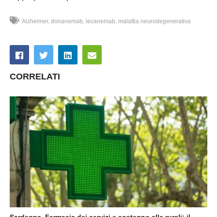
Alzheimer
donanemab
lecanemab
malattia neurodegenerativa
CORRELATI