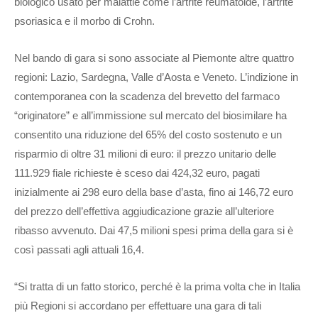
biologico usato per malattie come l’artrite reumatoide, l’artrite
psoriasica e il morbo di Crohn.
Nel bando di gara si sono associate al Piemonte altre quattro
regioni: Lazio, Sardegna, Valle d’Aosta e Veneto. L’indizione in
contemporanea con la scadenza del brevetto del farmaco
“originatore” e all’immissione sul mercato del biosimilare ha
consentito una riduzione del 65% del costo sostenuto e un
risparmio di oltre 31 milioni di euro: il prezzo unitario delle
111.929 fiale richieste è sceso dai 424,32 euro, pagati
inizialmente ai 298 euro della base d’asta, fino ai 146,72 euro
del prezzo dell’effettiva aggiudicazione grazie all’ulteriore
ribasso avvenuto. Dai 47,5 milioni spesi prima della gara si è
così passati agli attuali 16,4.
“Si tratta di un fatto storico, perché è la prima volta che in Italia
più Regioni si accordano per effettuare una gara di tali