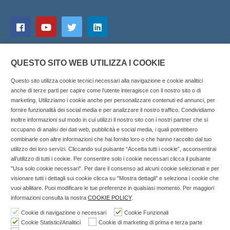
QUESTO SITO WEB UTILIZZA I COOKIE
Questo sito utilizza cookie tecnici necessari alla navigazione e cookie analitici
anche di terze parti per capire come l’utente interagisce con il nostro sito o di
marketing. Utilizziamo i cookie anche per personalizzare contenuti ed annunci, per
fornire funzionalità dei social media e per analizzare il nostro traffico. Condividiamo
inoltre informazioni sul modo in cui utilizzi il nostro sito con i nostri partner che si
Copyright © 2025 SOCIALFARMA - La piattaforma web per i
occupano di analisi dei dati web, pubblicità e social media, i quali potrebbero
combinarle con altre informazioni che hai fornito loro o che hanno raccolto dal tuo
professionisti della farmacia. Tutti i diritti riservati.
utilizzo dei loro servizi. Cliccando sul pulsante “Accetta tutti i cookie”, acconsentirai
Socialfarma.it è un marchio di Sanità S.r.l. Largo San
all’utilizzo di tutti i cookie. Per consentire solo i cookie necessari clicca il pulsante
"Usa solo cookie necessari". Per dare il consenso ad alcuni cookie selezionati e per
Francesco, 19 - 73041 Carmiano (LE) - Tel: 0832.093720 Cell:
visionare tutti i dettagli sui cookie clicca su "Mostra dettagli" e seleziona i cookie che
3276346536 Cell: 3297281965 - P.iva: 04571460759 - Rea: LE-
vuoi abilitare. Puoi modificare le tue preferenze in qualsiasi momento. Per maggiori
302152 Iscritta al n° 1 del Registro della Stampa del Tribunale
informazioni consulta la nostra
COOKIE POLICY
.
di Lecce il 15/01/2015.
Cookie di navigazione o necessari
Cookie Funzionali
Cookie Statistici/Analitici
Cookie di marketing di prima e terza parte
Nell'anno 2018 sono stati erogati €3.147,62 da Invitalia a saldo