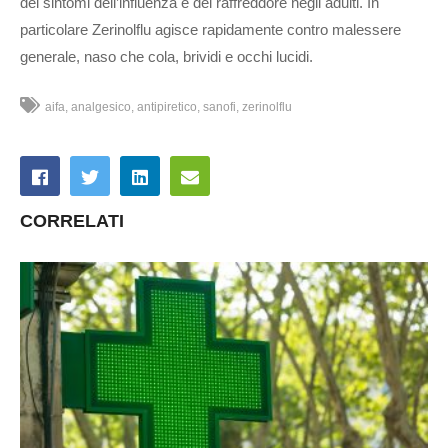
dei sintomi dell’influenza e del raffreddore negli adulti. In
particolare Zerinolflu agisce rapidamente contro malessere
generale, naso che cola, brividi e occhi lucidi.
aifa
analgesico
antipiretico
sanofi
zerinolflu
CORRELATI