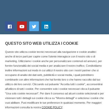
QUESTO SITO WEB UTILIZZA I COOKIE
Questo sito utilizza cookie tecnici necessari alla navigazione e cookie analitici
anche di terze parti per capire come l’utente interagisce con il nostro sito o di
marketing. Utilizziamo i cookie anche per personalizzare contenuti ed annunci, per
fornire funzionalità dei social media e per analizzare il nostro traffico. Condividiamo
inoltre informazioni sul modo in cui utilizzi il nostro sito con i nostri partner che si
Copyright © 2025 SOCIALFARMA - La piattaforma web per i
occupano di analisi dei dati web, pubblicità e social media, i quali potrebbero
combinarle con altre informazioni che hai fornito loro o che hanno raccolto dal tuo
professionisti della farmacia. Tutti i diritti riservati.
utilizzo dei loro servizi. Cliccando sul pulsante “Accetta tutti i cookie”, acconsentirai
Socialfarma.it è un marchio di Sanità S.r.l. Largo San
all’utilizzo di tutti i cookie. Per consentire solo i cookie necessari clicca il pulsante
"Usa solo cookie necessari". Per dare il consenso ad alcuni cookie selezionati e per
Francesco, 19 - 73041 Carmiano (LE) - Tel: 0832.093720 Cell:
visionare tutti i dettagli sui cookie clicca su "Mostra dettagli" e seleziona i cookie che
3276346536 Cell: 3297281965 - P.iva: 04571460759 - Rea: LE-
vuoi abilitare. Puoi modificare le tue preferenze in qualsiasi momento. Per maggiori
302152 Iscritta al n° 1 del Registro della Stampa del Tribunale
informazioni consulta la nostra
COOKIE POLICY
.