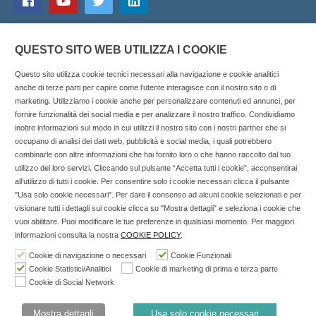
QUESTO SITO WEB UTILIZZA I COOKIE
Questo sito utilizza cookie tecnici necessari alla navigazione e cookie analitici
anche di terze parti per capire come l’utente interagisce con il nostro sito o di
marketing. Utilizziamo i cookie anche per personalizzare contenuti ed annunci, per
fornire funzionalità dei social media e per analizzare il nostro traffico. Condividiamo
inoltre informazioni sul modo in cui utilizzi il nostro sito con i nostri partner che si
Copyright © 2025 SOCIALFARMA - La piattaforma web per i
occupano di analisi dei dati web, pubblicità e social media, i quali potrebbero
combinarle con altre informazioni che hai fornito loro o che hanno raccolto dal tuo
professionisti della farmacia. Tutti i diritti riservati.
utilizzo dei loro servizi. Cliccando sul pulsante “Accetta tutti i cookie”, acconsentirai
Socialfarma.it è un marchio di Sanità S.r.l. Largo San
all’utilizzo di tutti i cookie. Per consentire solo i cookie necessari clicca il pulsante
"Usa solo cookie necessari". Per dare il consenso ad alcuni cookie selezionati e per
Francesco, 19 - 73041 Carmiano (LE) - Tel: 0832.093720 Cell:
visionare tutti i dettagli sui cookie clicca su "Mostra dettagli" e seleziona i cookie che
3276346536 Cell: 3297281965 - P.iva: 04571460759 - Rea: LE-
vuoi abilitare. Puoi modificare le tue preferenze in qualsiasi momento. Per maggiori
302152 Iscritta al n° 1 del Registro della Stampa del Tribunale
informazioni consulta la nostra
COOKIE POLICY
.
di Lecce il 15/01/2015.
Cookie di navigazione o necessari
Cookie Funzionali
Cookie Statistici/Analitici
Cookie di marketing di prima e terza parte
Nell'anno 2018 sono stati erogati €3.147,62 da Invitalia a saldo
Cookie di Social Network
agevolazione n.ID. 8277689 (D.M. 6/3/2013 tit. II-tit. III) del
19/03/2014
Mostra dettagli
Usa solo cookie necessari