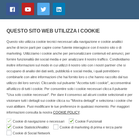
QUESTO SITO WEB UTILIZZA I COOKIE
Questo sito utilizza cookie tecnici necessari alla navigazione e cookie analitici
anche di terze parti per capire come l’utente interagisce con il nostro sito o di
marketing. Utilizziamo i cookie anche per personalizzare contenuti ed annunci, per
fornire funzionalità dei social media e per analizzare il nostro traffico. Condividiamo
inoltre informazioni sul modo in cui utilizzi il nostro sito con i nostri partner che si
Copyright © 2025 SOCIALFARMA - La piattaforma web per i
occupano di analisi dei dati web, pubblicità e social media, i quali potrebbero
combinarle con altre informazioni che hai fornito loro o che hanno raccolto dal tuo
professionisti della farmacia. Tutti i diritti riservati.
utilizzo dei loro servizi. Cliccando sul pulsante “Accetta tutti i cookie”, acconsentirai
Socialfarma.it è un marchio di Sanità S.r.l. Largo San
all’utilizzo di tutti i cookie. Per consentire solo i cookie necessari clicca il pulsante
"Usa solo cookie necessari". Per dare il consenso ad alcuni cookie selezionati e per
Francesco, 19 - 73041 Carmiano (LE) - Tel: 0832.093720 Cell:
visionare tutti i dettagli sui cookie clicca su "Mostra dettagli" e seleziona i cookie che
3276346536 Cell: 3297281965 - P.iva: 04571460759 - Rea: LE-
vuoi abilitare. Puoi modificare le tue preferenze in qualsiasi momento. Per maggiori
302152 Iscritta al n° 1 del Registro della Stampa del Tribunale
informazioni consulta la nostra
COOKIE POLICY
.
di Lecce il 15/01/2015.
Cookie di navigazione o necessari
Cookie Funzionali
Cookie Statistici/Analitici
Cookie di marketing di prima e terza parte
Nell'anno 2018 sono stati erogati €3.147,62 da Invitalia a saldo
Cookie di Social Network
agevolazione n.ID. 8277689 (D.M. 6/3/2013 tit. II-tit. III) del