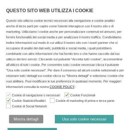
QUESTO SITO WEB UTILIZZA I COOKIE
Questo sito utilizza cookie tecnici necessari alla navigazione e cookie analitici
anche di terze parti per capire come l’utente interagisce con il nostro sito o di
marketing. Utilizziamo i cookie anche per personalizzare contenuti ed annunci, per
fornire funzionalità dei social media e per analizzare il nostro traffico. Condividiamo
inoltre informazioni sul modo in cui utilizzi il nostro sito con i nostri partner che si
Copyright © 2025 SOCIALFARMA - La piattaforma web per i
occupano di analisi dei dati web, pubblicità e social media, i quali potrebbero
combinarle con altre informazioni che hai fornito loro o che hanno raccolto dal tuo
professionisti della farmacia. Tutti i diritti riservati.
utilizzo dei loro servizi. Cliccando sul pulsante “Accetta tutti i cookie”, acconsentirai
Socialfarma.it è un marchio di Sanità S.r.l. Largo San
all’utilizzo di tutti i cookie. Per consentire solo i cookie necessari clicca il pulsante
"Usa solo cookie necessari". Per dare il consenso ad alcuni cookie selezionati e per
Francesco, 19 - 73041 Carmiano (LE) - Tel: 0832.093720 Cell:
visionare tutti i dettagli sui cookie clicca su "Mostra dettagli" e seleziona i cookie che
3276346536 Cell: 3297281965 - P.iva: 04571460759 - Rea: LE-
vuoi abilitare. Puoi modificare le tue preferenze in qualsiasi momento. Per maggiori
302152 Iscritta al n° 1 del Registro della Stampa del Tribunale
informazioni consulta la nostra
COOKIE POLICY
.
di Lecce il 15/01/2015.
Cookie di navigazione o necessari
Cookie Funzionali
Cookie Statistici/Analitici
Cookie di marketing di prima e terza parte
Nell'anno 2018 sono stati erogati €3.147,62 da Invitalia a saldo
Cookie di Social Network
agevolazione n.ID. 8277689 (D.M. 6/3/2013 tit. II-tit. III) del
19/03/2014
Mostra dettagli
Usa solo cookie necessari