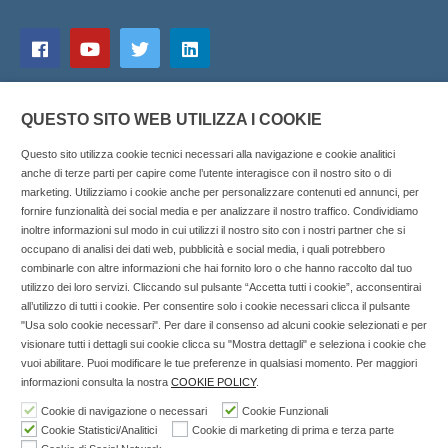
QUESTO SITO WEB UTILIZZA I COOKIE
Questo sito utilizza cookie tecnici necessari alla navigazione e cookie analitici
anche di terze parti per capire come l’utente interagisce con il nostro sito o di
marketing. Utilizziamo i cookie anche per personalizzare contenuti ed annunci, per
fornire funzionalità dei social media e per analizzare il nostro traffico. Condividiamo
inoltre informazioni sul modo in cui utilizzi il nostro sito con i nostri partner che si
Copyright © 2025 SOCIALFARMA - La piattaforma web per i
occupano di analisi dei dati web, pubblicità e social media, i quali potrebbero
combinarle con altre informazioni che hai fornito loro o che hanno raccolto dal tuo
professionisti della farmacia. Tutti i diritti riservati.
utilizzo dei loro servizi. Cliccando sul pulsante “Accetta tutti i cookie”, acconsentirai
Socialfarma.it è un marchio di Sanità S.r.l. Largo San
all’utilizzo di tutti i cookie. Per consentire solo i cookie necessari clicca il pulsante
"Usa solo cookie necessari". Per dare il consenso ad alcuni cookie selezionati e per
Francesco, 19 - 73041 Carmiano (LE) - Tel: 0832.093720 Cell:
visionare tutti i dettagli sui cookie clicca su "Mostra dettagli" e seleziona i cookie che
3276346536 Cell: 3297281965 - P.iva: 04571460759 - Rea: LE-
vuoi abilitare. Puoi modificare le tue preferenze in qualsiasi momento. Per maggiori
302152 Iscritta al n° 1 del Registro della Stampa del Tribunale
informazioni consulta la nostra
COOKIE POLICY
.
di Lecce il 15/01/2015.
Cookie di navigazione o necessari
Cookie Funzionali
Cookie Statistici/Analitici
Cookie di marketing di prima e terza parte
Nell'anno 2018 sono stati erogati €3.147,62 da Invitalia a saldo