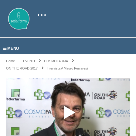
MENU
Home
EVENTI
COSMOFARMA
ON THE ROAD 2017
Intervista A Mauro Ferraresi