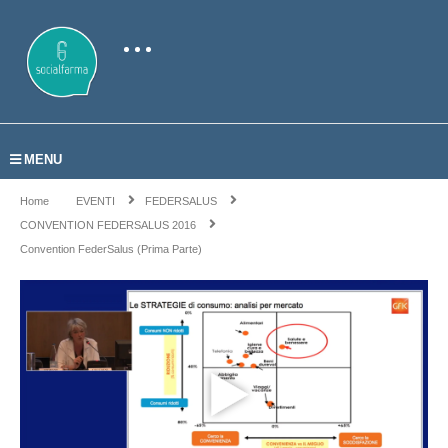
MENU
Home
EVENTI
FEDERSALUS
CONVENTION FEDERSALUS 2016
Convention FederSalus (prima Parte)