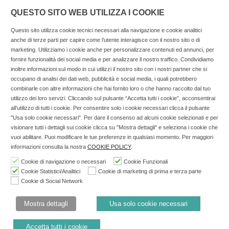
QUESTO SITO WEB UTILIZZA I COOKIE
Questo sito utilizza cookie tecnici necessari alla navigazione e cookie analitici
anche di terze parti per capire come l’utente interagisce con il nostro sito o di
marketing. Utilizziamo i cookie anche per personalizzare contenuti ed annunci, per
fornire funzionalità dei social media e per analizzare il nostro traffico. Condividiamo
inoltre informazioni sul modo in cui utilizzi il nostro sito con i nostri partner che si
Copyright © 2025 SOCIALFARMA - La piattaforma web per i
occupano di analisi dei dati web, pubblicità e social media, i quali potrebbero
combinarle con altre informazioni che hai fornito loro o che hanno raccolto dal tuo
professionisti della farmacia. Tutti i diritti riservati.
utilizzo dei loro servizi. Cliccando sul pulsante “Accetta tutti i cookie”, acconsentirai
Socialfarma.it è un marchio di Sanità S.r.l. Largo San
all’utilizzo di tutti i cookie. Per consentire solo i cookie necessari clicca il pulsante
"Usa solo cookie necessari". Per dare il consenso ad alcuni cookie selezionati e per
Francesco, 19 - 73041 Carmiano (LE) - Tel: 0832.093720 Cell:
visionare tutti i dettagli sui cookie clicca su "Mostra dettagli" e seleziona i cookie che
3276346536 Cell: 3297281965 - P.iva: 04571460759 - Rea: LE-
vuoi abilitare. Puoi modificare le tue preferenze in qualsiasi momento. Per maggiori
302152 Iscritta al n° 1 del Registro della Stampa del Tribunale
informazioni consulta la nostra
COOKIE POLICY
.
di Lecce il 15/01/2015.
Cookie di navigazione o necessari
Cookie Funzionali
Cookie Statistici/Analitici
Cookie di marketing di prima e terza parte
Nell'anno 2018 sono stati erogati €3.147,62 da Invitalia a saldo
Cookie di Social Network
agevolazione n.ID. 8277689 (D.M. 6/3/2013 tit. II-tit. III) del
19/03/2014
Mostra dettagli
Usa solo cookie necessari
Cookie Policy
Privacy Policy
Accetta tutti i cookie