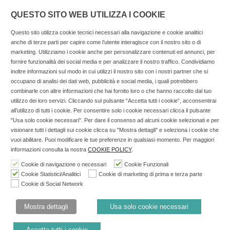
QUESTO SITO WEB UTILIZZA I COOKIE
Questo sito utilizza cookie tecnici necessari alla navigazione e cookie analitici
anche di terze parti per capire come l’utente interagisce con il nostro sito o di
marketing. Utilizziamo i cookie anche per personalizzare contenuti ed annunci, per
fornire funzionalità dei social media e per analizzare il nostro traffico. Condividiamo
inoltre informazioni sul modo in cui utilizzi il nostro sito con i nostri partner che si
Copyright © 2025 SOCIALFARMA - La piattaforma web per i
occupano di analisi dei dati web, pubblicità e social media, i quali potrebbero
combinarle con altre informazioni che hai fornito loro o che hanno raccolto dal tuo
professionisti della farmacia. Tutti i diritti riservati.
utilizzo dei loro servizi. Cliccando sul pulsante “Accetta tutti i cookie”, acconsentirai
Socialfarma.it è un marchio di Sanità S.r.l. Largo San
all’utilizzo di tutti i cookie. Per consentire solo i cookie necessari clicca il pulsante
"Usa solo cookie necessari". Per dare il consenso ad alcuni cookie selezionati e per
Francesco, 19 - 73041 Carmiano (LE) - Tel: 0832.093720 Cell:
visionare tutti i dettagli sui cookie clicca su "Mostra dettagli" e seleziona i cookie che
3276346536 Cell: 3297281965 - P.iva: 04571460759 - Rea: LE-
vuoi abilitare. Puoi modificare le tue preferenze in qualsiasi momento. Per maggiori
302152 Iscritta al n° 1 del Registro della Stampa del Tribunale
informazioni consulta la nostra
COOKIE POLICY
.
di Lecce il 15/01/2015.
Cookie di navigazione o necessari
Cookie Funzionali
Cookie Statistici/Analitici
Cookie di marketing di prima e terza parte
Nell'anno 2018 sono stati erogati €3.147,62 da Invitalia a saldo
Cookie di Social Network
agevolazione n.ID. 8277689 (D.M. 6/3/2013 tit. II-tit. III) del
19/03/2014
Mostra dettagli
Usa solo cookie necessari
Cookie Policy
Privacy Policy
Accetta tutti i cookie