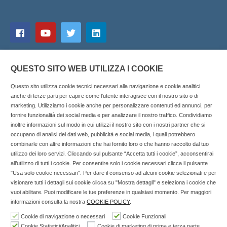
QUESTO SITO WEB UTILIZZA I COOKIE
Questo sito utilizza cookie tecnici necessari alla navigazione e cookie analitici
anche di terze parti per capire come l’utente interagisce con il nostro sito o di
marketing. Utilizziamo i cookie anche per personalizzare contenuti ed annunci, per
fornire funzionalità dei social media e per analizzare il nostro traffico. Condividiamo
inoltre informazioni sul modo in cui utilizzi il nostro sito con i nostri partner che si
Copyright © 2025 SOCIALFARMA - La piattaforma web per i
occupano di analisi dei dati web, pubblicità e social media, i quali potrebbero
combinarle con altre informazioni che hai fornito loro o che hanno raccolto dal tuo
professionisti della farmacia. Tutti i diritti riservati.
utilizzo dei loro servizi. Cliccando sul pulsante “Accetta tutti i cookie”, acconsentirai
Socialfarma.it è un marchio di Sanità S.r.l. Largo San
all’utilizzo di tutti i cookie. Per consentire solo i cookie necessari clicca il pulsante
"Usa solo cookie necessari". Per dare il consenso ad alcuni cookie selezionati e per
Francesco, 19 - 73041 Carmiano (LE) - Tel: 0832.093720 Cell:
visionare tutti i dettagli sui cookie clicca su "Mostra dettagli" e seleziona i cookie che
3276346536 Cell: 3297281965 - P.iva: 04571460759 - Rea: LE-
vuoi abilitare. Puoi modificare le tue preferenze in qualsiasi momento. Per maggiori
302152 Iscritta al n° 1 del Registro della Stampa del Tribunale
informazioni consulta la nostra
COOKIE POLICY
.
di Lecce il 15/01/2015.
Cookie di navigazione o necessari
Cookie Funzionali
Cookie Statistici/Analitici
Cookie di marketing di prima e terza parte