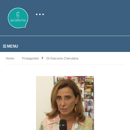
MENU
Home
Protagonisti
Di Giacomo Cherubina