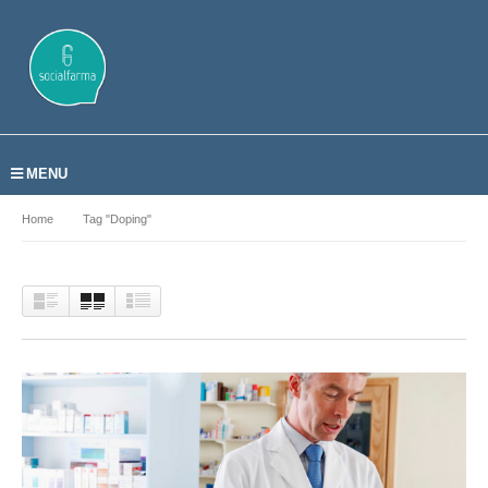
MENU
Home
Tag "doping"