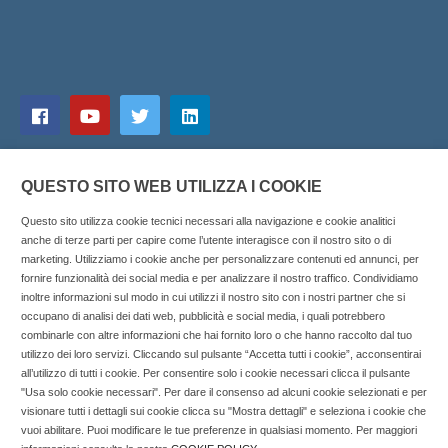
QUESTO SITO WEB UTILIZZA I COOKIE
Questo sito utilizza cookie tecnici necessari alla navigazione e cookie analitici
anche di terze parti per capire come l’utente interagisce con il nostro sito o di
marketing. Utilizziamo i cookie anche per personalizzare contenuti ed annunci, per
fornire funzionalità dei social media e per analizzare il nostro traffico. Condividiamo
inoltre informazioni sul modo in cui utilizzi il nostro sito con i nostri partner che si
Copyright © 2025 SOCIALFARMA - La piattaforma web per i
occupano di analisi dei dati web, pubblicità e social media, i quali potrebbero
combinarle con altre informazioni che hai fornito loro o che hanno raccolto dal tuo
professionisti della farmacia. Tutti i diritti riservati.
utilizzo dei loro servizi. Cliccando sul pulsante “Accetta tutti i cookie”, acconsentirai
Socialfarma.it è un marchio di Sanità S.r.l. Largo San
all’utilizzo di tutti i cookie. Per consentire solo i cookie necessari clicca il pulsante
"Usa solo cookie necessari". Per dare il consenso ad alcuni cookie selezionati e per
Francesco, 19 - 73041 Carmiano (LE) - Tel: 0832.093720 Cell:
visionare tutti i dettagli sui cookie clicca su "Mostra dettagli" e seleziona i cookie che
3276346536 Cell: 3297281965 - P.iva: 04571460759 - Rea: LE-
vuoi abilitare. Puoi modificare le tue preferenze in qualsiasi momento. Per maggiori