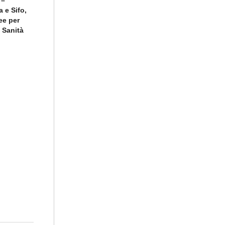
a e Sifo,
ee per
n Sanità