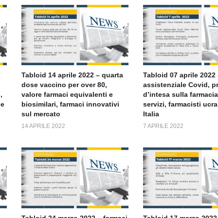
Tabloid 14 aprile 2022 – quarta
Tabloid 07 aprile 2022
dose vaccino per over 80,
assistenziale Covid, p
,
valore farmaci equivalenti e
d’intesa sulla farmacia
ie
biosimilari, farmaci innovativi
servizi, farmacisti ucra
sul mercato
Italia
14 APRILE 2022
7 APRILE 2022
Tabloid 24 marzo 2022 – farmaci
Tabloid 17 marzo 2022