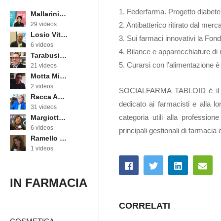
1. Federfarma. Progetto diabete
Mallarini Erika
2. Antibatterico ritirato dal mer
29 videos
Losio Vittorino
3. Sui farmaci innovativi la Fo
6 videos
4. Bilance e apparecchiature di
Tarabusi Marcello
5. Curarsi con l’alimentazione è 
21 videos
Motta Michele
2 videos
SOCIALFARMA TABLOID è il nu
Racca Annarosa
dedicato ai farmacisti e alla l
31 videos
categoria utili alla professio
Margiotta Angela
6 videos
principali gestionali di farmaci
Ramello Cinzia
1 videos
IN FARMACIA
CORRELATI