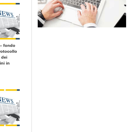
 – fondo
rotocollo
 dei
ini in
 –