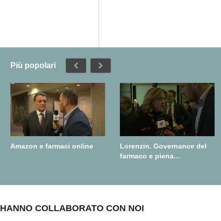
Più popolari
Amazon e farmaci online
Lorenzin. Governance del
farmaco e piena
realizzazione della farmacia
dei servizi
HANNO COLLABORATO CON NOI