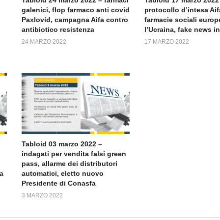
galenici, flop farmaco anti covid
protocollo d’intesa Aif
Paxlovid, campagna Aifa contro
farmacie sociali europ
antibiotico resistenza
l’Ucraina, fake news i
24 MARZO 2022
17 MARZO 2022
Tabloid 03 marzo 2022 –
indagati per vendita falsi green
pass, allarme dei distributori
a
automatici, eletto nuovo
Presidente di Conasfa
3 MARZO 2022