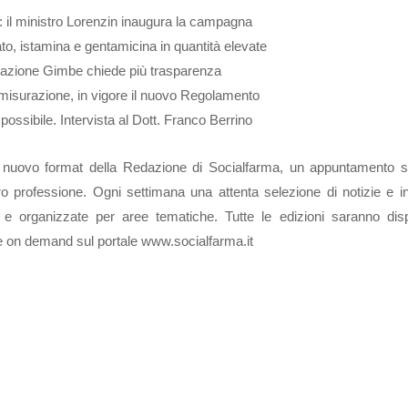
: il ministro Lorenzin inaugura la campagna
cato, istamina e gentamicina in quantità elevate
ndazione Gimbe chiede più trasparenza
 misurazione, in vigore il nuovo Regolamento
possibile. Intervista al Dott. Franco Berrino
ovo format della Redazione di Socialfarma, un appuntamento s
oro professione. Ogni settimana una attenta selezione di notizie e in
ne e organizzate per aree tematiche. Tutte le edizioni saranno disp
a e on demand sul portale www.socialfarma.it