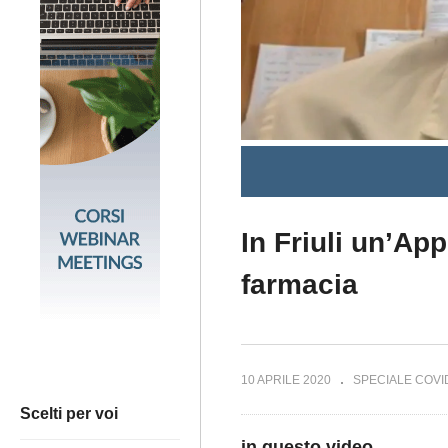
In Friuli un’App
farmacia
10 APRILE 2020
SPECIALE COVI
Scelti per voi
in questo video