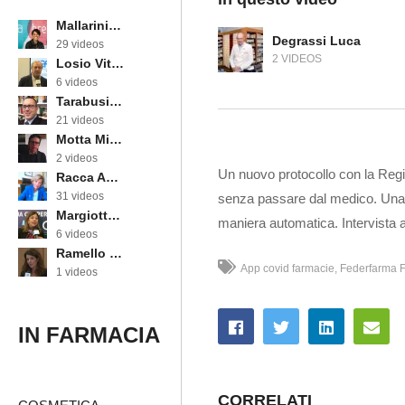
Mallarini Erika
Degrassi Luca
29 videos
2 VIDEOS
Losio Vittorino
6 videos
Tarabusi Marcello
21 videos
Motta Michele
2 videos
Un nuovo protocollo con la Re
Racca Annarosa
31 videos
senza passare dal medico. Una nu
Margiotta Angela
maniera automatica. Intervista 
6 videos
Ramello Cinzia
App covid farmacie
Federfarma Fr
1 videos
IN FARMACIA
CORRELATI