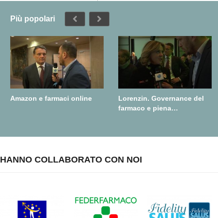
Più popolari
Amazon e farmaci online
Lorenzin. Governance del
farmaco e piena
realizzazione della farmacia
dei servizi
HANNO COLLABORATO CON NOI