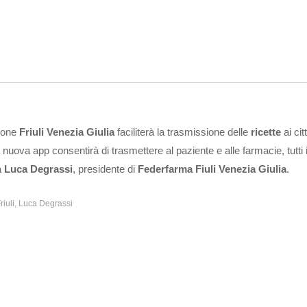
gione
Friuli Venezia Giulia
faciliterà la trasmissione delle
ricette
ai cit
ova app consentirà di trasmettere al paziente e alle farmacie, tutti i 
a
Luca Degrassi
, presidente di
Federfarma Fiuli Venezia Giulia
.
iuli
Luca Degrassi