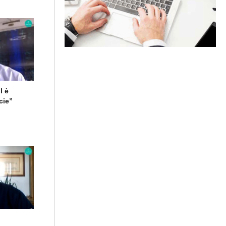
l è
cie”