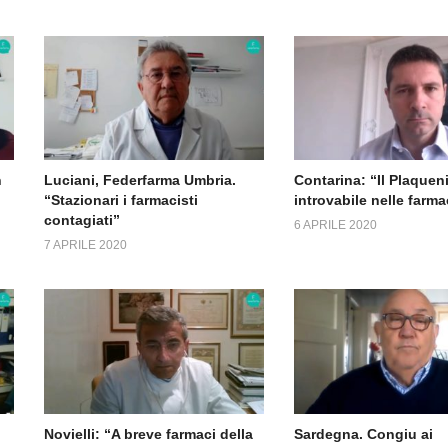
n
Luciani, Federfarma Umbria.
Contarina: “Il Plaqueni
“Stazionari i farmacisti
introvabile nelle farma
contagiati”
6 APRILE 2020
7 APRILE 2020
Novielli: “A breve farmaci della
Sardegna. Congiu ai