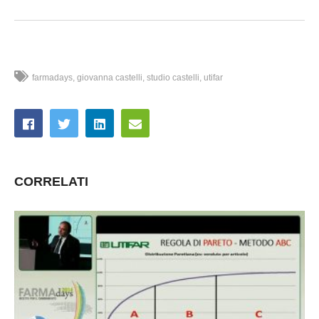
farmadays
giovanna castelli
studio castelli
utifar
CORRELATI