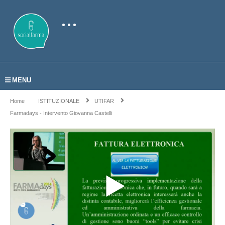
MENU
Home
ISTITUZIONALE
UTIFAR
Farmadays - Intervento Giovanna Castelli