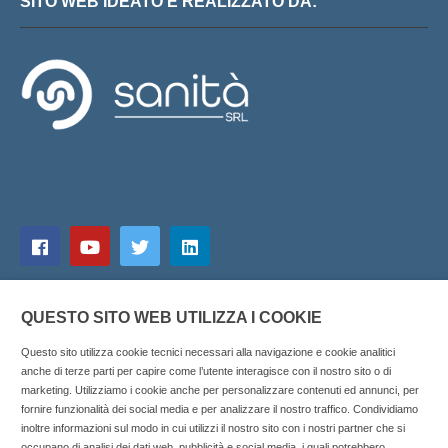
SITO WEB IDEATO E REALIZZATO DA:
QUESTO SITO WEB UTILIZZA I COOKIE
Questo sito utilizza cookie tecnici necessari alla navigazione e cookie analitici
anche di terze parti per capire come l’utente interagisce con il nostro sito o di
marketing. Utilizziamo i cookie anche per personalizzare contenuti ed annunci, per
fornire funzionalità dei social media e per analizzare il nostro traffico. Condividiamo
inoltre informazioni sul modo in cui utilizzi il nostro sito con i nostri partner che si
Copyright © 2025 SOCIALFARMA - La piattaforma web per i
occupano di analisi dei dati web, pubblicità e social media, i quali potrebbero