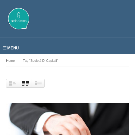
MENU
Home
Tag "società Di Capitali"