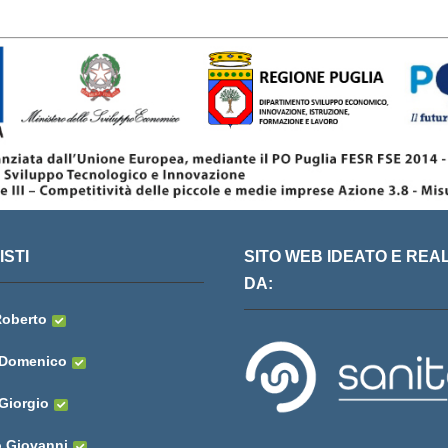
STI
SITO WEB IDEATO E REA
DA:
Roberto
 Domenico
Giorgio
o Giovanni