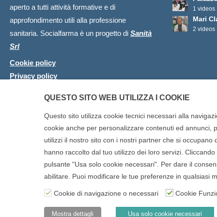
aperto a tutti attività formative e di
1 videos
Mari C
approfondimento utili alla professione
2 videos
sanitaria. Socialfarma è un progetto di
Sanità
Srl
Cookie policy
Privacy policy
QUESTO SITO WEB UTILIZZA I COOKIE
Questo sito utilizza cookie tecnici necessari alla navigazi
cookie anche per personalizzare contenuti ed annunci, per
utilizzi il nostro sito con i nostri partner che si occupan
Copyright © 2025 SOCIALFARMA - La piattaforma web per i professi
hanno raccolto dal tuo utilizzo dei loro servizi. Cliccando s
diritti riservati. Socialfarma.it è un marchio di Sanità S.r.l. Largo
pulsante "Usa solo cookie necessari". Per dare il consenso
Carmiano (LE) - Tel: 0832.093720 Cell: 3276346536 Cell: 3297281
abilitare. Puoi modificare le tue preferenze in qualsias
Rea: LE-302152 Iscritta al n° 1 del Registro della Stampa del Tribu
Cookie di navigazione o necessari
Cookie Funzi
Nell'anno 2018 sono stati erogati €3.147,62 da Invitalia a saldo a
6/3/2013 tit. II-tit. III) del 19/03/2014
Mostra dettagli
Usa solo cookie necessari