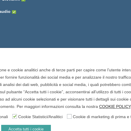
laudio
one e cookie analitici anche di terze parti per capire come l’utente intera
 fornire funzionalità dei social media e per analizzare il nostro traffic
o di analisi dei dati web, pubblicità e social media, i quali potrebbero com
onisti della farmacia. Tutti i
ul pulsante “Accetta tutti i cookie”, acconsentirai all’utilizzo di tutti i c
 San Francesco, 19 - 73041
 ad alcuni cookie selezionati e per visionare tutti i dettagli sui cookie 
965 - P.iva: 04571460759 -
i momento. Per maggiori informazioni consulta la nostra
COOKIE POLICY
nale di Lecce il 15/01/2015.
onali
Cookie Statistici/Analitici
Cookie di marketing di prima e 
gevolazione n.ID. 8277689 (D.M.
Accetta tutti i cookie