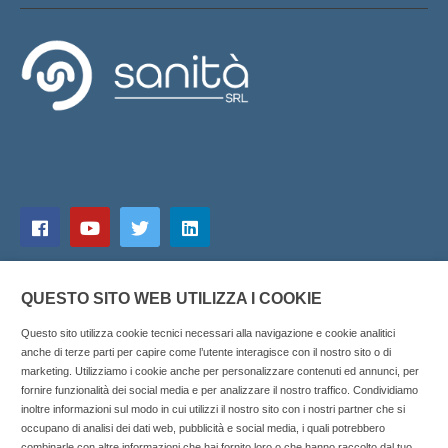
QUESTO SITO WEB UTILIZZA I COOKIE
Questo sito utilizza cookie tecnici necessari alla navigazione e cookie analitici
anche di terze parti per capire come l’utente interagisce con il nostro sito o di
marketing. Utilizziamo i cookie anche per personalizzare contenuti ed annunci, per
fornire funzionalità dei social media e per analizzare il nostro traffico. Condividiamo
inoltre informazioni sul modo in cui utilizzi il nostro sito con i nostri partner che si
Copyright © 2025 SOCIALFARMA - La piattaforma web per i
occupano di analisi dei dati web, pubblicità e social media, i quali potrebbero
combinarle con altre informazioni che hai fornito loro o che hanno raccolto dal tuo