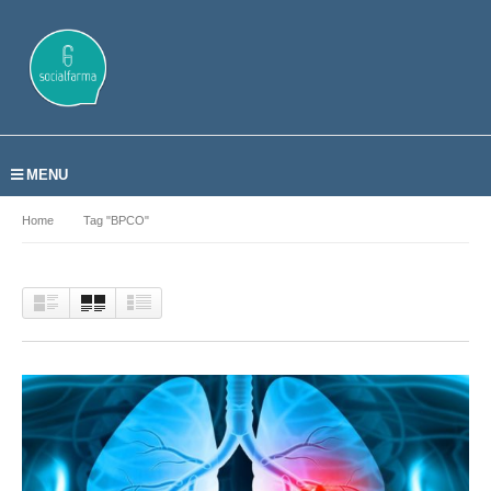
MENU
Home
Tag "BPCO"