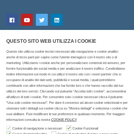
QUESTO SITO WEB UTILIZZA I COOKIE
Questo sito utilizza cookie tecnici necessari alla navigazione e cookie analitici
anche di terze parti per capire come l’utente interagisce con il nostro sito o di
marketing. Utilizziamo i cookie anche per personalizzare contenuti ed annunci, per
fornire funzionalità dei social media e per analizzare il nostro traffico. Condividiamo
inoltre informazioni sul modo in cui utilizzi il nostro sito con i nostri partner che si
Copyright © 2025 SOCIALFARMA - La piattaforma web per i
occupano di analisi dei dati web, pubblicità e social media, i quali potrebbero
combinarle con altre informazioni che hai fornito loro o che hanno raccolto dal tuo
professionisti della farmacia. Tutti i diritti riservati.
utilizzo dei loro servizi. Cliccando sul pulsante “Accetta tutti i cookie”, acconsentirai
Socialfarma.it è un marchio di Sanità S.r.l. Largo San
all’utilizzo di tutti i cookie. Per consentire solo i cookie necessari clicca il pulsante
"Usa solo cookie necessari". Per dare il consenso ad alcuni cookie selezionati e per
Francesco, 19 - 73041 Carmiano (LE) - Tel: 0832.093720 Cell:
visionare tutti i dettagli sui cookie clicca su "Mostra dettagli" e seleziona i cookie che
3276346536 Cell: 3297281965 - P.iva: 04571460759 - Rea: LE-
vuoi abilitare. Puoi modificare le tue preferenze in qualsiasi momento. Per maggiori
302152 Iscritta al n° 1 del Registro della Stampa del Tribunale
informazioni consulta la nostra
COOKIE POLICY
.
di Lecce il 15/01/2015.
Cookie di navigazione o necessari
Cookie Funzionali