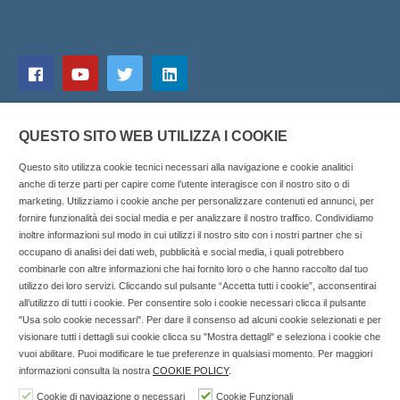
QUESTO SITO WEB UTILIZZA I COOKIE
Questo sito utilizza cookie tecnici necessari alla navigazione e cookie analitici
anche di terze parti per capire come l’utente interagisce con il nostro sito o di
marketing. Utilizziamo i cookie anche per personalizzare contenuti ed annunci, per
fornire funzionalità dei social media e per analizzare il nostro traffico. Condividiamo
inoltre informazioni sul modo in cui utilizzi il nostro sito con i nostri partner che si
Copyright © 2025 SOCIALFARMA - La piattaforma web per i
occupano di analisi dei dati web, pubblicità e social media, i quali potrebbero
combinarle con altre informazioni che hai fornito loro o che hanno raccolto dal tuo
professionisti della farmacia. Tutti i diritti riservati.
utilizzo dei loro servizi. Cliccando sul pulsante “Accetta tutti i cookie”, acconsentirai
Socialfarma.it è un marchio di Sanità S.r.l. Largo San
all’utilizzo di tutti i cookie. Per consentire solo i cookie necessari clicca il pulsante
"Usa solo cookie necessari". Per dare il consenso ad alcuni cookie selezionati e per
Francesco, 19 - 73041 Carmiano (LE) - Tel: 0832.093720 Cell:
visionare tutti i dettagli sui cookie clicca su "Mostra dettagli" e seleziona i cookie che
3276346536 Cell: 3297281965 - P.iva: 04571460759 - Rea: LE-
vuoi abilitare. Puoi modificare le tue preferenze in qualsiasi momento. Per maggiori
302152 Iscritta al n° 1 del Registro della Stampa del Tribunale
informazioni consulta la nostra
COOKIE POLICY
.
di Lecce il 15/01/2015.
Cookie di navigazione o necessari
Cookie Funzionali