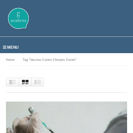
MENU
Home
Tag "vaccino Contro L’herpes Zoster"