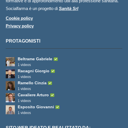
formative e di approfondimento utili alla professione sanitaria.
Socialfarma è un progetto di
Sanità Srl
Cookie policy
Privacy policy
PROTAGONISTI
Beltrame Gabriele
1 videos
Racagni Giorgio
1 videos
Ramello Cinzia
1 videos
Cavaliere Arturo
1 videos
Esposito Giovanni
1 videos
SITO WEB IDEATO E REALIZZATO DA: