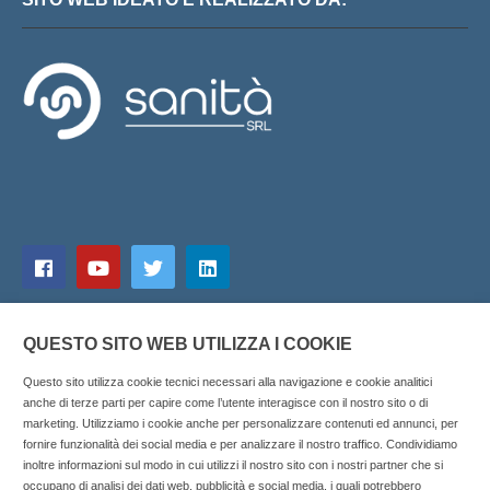
QUESTO SITO WEB UTILIZZA I COOKIE
Questo sito utilizza cookie tecnici necessari alla navigazione e cookie analitici
anche di terze parti per capire come l’utente interagisce con il nostro sito o di
marketing. Utilizziamo i cookie anche per personalizzare contenuti ed annunci, per
fornire funzionalità dei social media e per analizzare il nostro traffico. Condividiamo
inoltre informazioni sul modo in cui utilizzi il nostro sito con i nostri partner che si
Copyright © 2025 SOCIALFARMA - La piattaforma web per i
occupano di analisi dei dati web, pubblicità e social media, i quali potrebbero