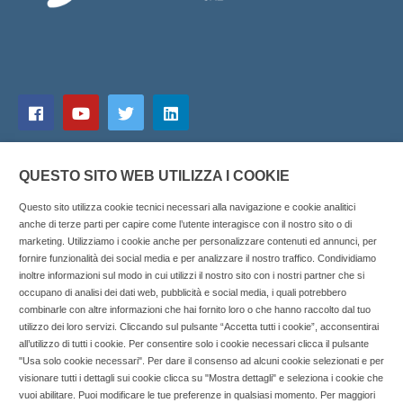
QUESTO SITO WEB UTILIZZA I COOKIE
Questo sito utilizza cookie tecnici necessari alla navigazione e cookie analitici
anche di terze parti per capire come l’utente interagisce con il nostro sito o di
marketing. Utilizziamo i cookie anche per personalizzare contenuti ed annunci, per
fornire funzionalità dei social media e per analizzare il nostro traffico. Condividiamo
inoltre informazioni sul modo in cui utilizzi il nostro sito con i nostri partner che si
Copyright © 2025 SOCIALFARMA - La piattaforma web per i
occupano di analisi dei dati web, pubblicità e social media, i quali potrebbero
combinarle con altre informazioni che hai fornito loro o che hanno raccolto dal tuo
professionisti della farmacia. Tutti i diritti riservati.
utilizzo dei loro servizi. Cliccando sul pulsante “Accetta tutti i cookie”, acconsentirai
Socialfarma.it è un marchio di Sanità S.r.l. Largo San
all’utilizzo di tutti i cookie. Per consentire solo i cookie necessari clicca il pulsante
"Usa solo cookie necessari". Per dare il consenso ad alcuni cookie selezionati e per
Francesco, 19 - 73041 Carmiano (LE) - Tel: 0832.093720 Cell:
visionare tutti i dettagli sui cookie clicca su "Mostra dettagli" e seleziona i cookie che
3276346536 Cell: 3297281965 - P.iva: 04571460759 - Rea: LE-
vuoi abilitare. Puoi modificare le tue preferenze in qualsiasi momento. Per maggiori